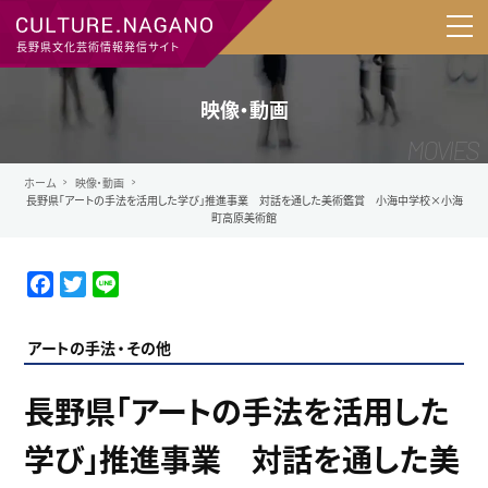
長野県文化芸術情報発信サイト
映像・動画
ホーム
映像・動画
長野県「アートの手法を活用した学び」推進事業 対話を通した美術鑑賞 小海中学校×小海
町高原美術館
F
T
L
a
w
i
c
i
n
アートの手法
その他
e
t
e
b
t
長野県「アートの手法を活用した
o
e
o
r
学び」推進事業 対話を通した美
k