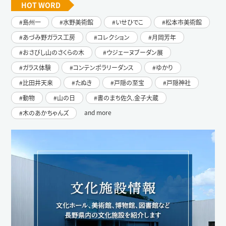
HOT WORD
島州一
水野美術館
いせひでこ
松本市美術館
あづみ野ガラス工房
コレクション
月岡芳年
おさびし山のさくらの木
ウジェーヌブーダン展
ガラス体験
コンテンポラリーダンス
ゆかり
比田井天来
たぬき
戸隠の至宝
戸隠神社
動物
山の日
書のまち佐久.金子大蔵
and more
木のあかちゃんズ