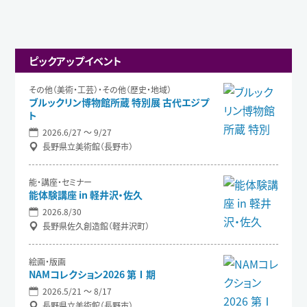
ピックアップイベント
その他（美術・工芸）・その他（歴史・地域）
ブルックリン博物館所蔵 特別展 古代エジプ
ト
2026.6/27 〜 9/27
長野県立美術館（長野市）
能・講座・セミナー
能体験講座 in 軽井沢・佐久
2026.8/30
長野県佐久創造館（軽井沢町）
絵画・版画
NAMコレクション2026 第Ⅰ期
2026.5/21 〜 8/17
長野県立美術館（長野市）