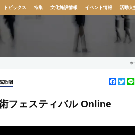
トピックス
特集
文化施設情報
イベント情報
活動支
ホ
F
T
謡歌唱
a
w
c
i
術フェスティバル Online
e
t
b
t
o
e
o
r
k