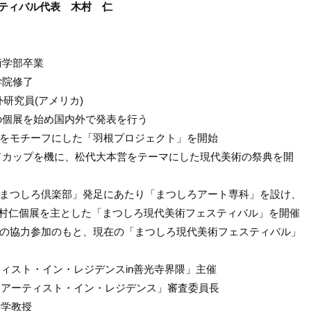
ティバル代表 木村 仁
術学部卒業
学院修了
在外研究員(アメリカ)
での個展を始め国内外で発表を行う
羽根をモチーフにした「羽根プロジェクト」を開始
ールドカップを機に、松代大本営をテーマにした現代美術の祭典を開
ド・まつしろ倶楽部」発足にあたり「まつしろアート専科」を設け、
村仁個展を主とした「まつしろ現代美術フェスティバル」を開催
作家の協力参加のもと、現在の「まつしろ現代美術フェスティバル」
アーティスト・イン・レジデンスin善光寺界隈」主催
「中条アーティスト・イン・レジデンス」審査委員長
大学教授