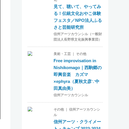
見て、聴いて、やってみ
る！伝統文化おやこ体験
フェスタ／NPO法人ふる
さと芸能研究所
信州アーツカウンシル（一般財
団法人長野県文化振興事業団）
美術・工芸 ｜ その他
Free improvisation in
Nishikomago｜西駒郷の
即興音楽 カズマ
×ephyra（夏秋文彦∵中
田真由美）
信州アーツカウンシル
その他 ｜ 信州アーツカウンシ
ル
信州アーツ・クライメー
ト・キャンプ 2023-2024