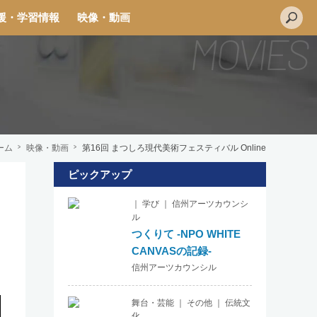
援・学習情報
映像・動画
ーム
映像・動画
第16回 まつしろ現代美術フェスティバル Online
ピックアップ
L
｜ 学び ｜ 信州アーツカウンシ
i
ル
n
つくりて -NPO WHITE
e
CANVASの記録-
信州アーツカウンシル
舞台・芸能 ｜ その他 ｜ 伝統文
化