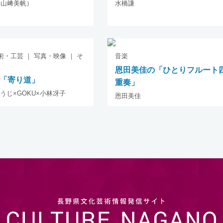
bo（山﨑美帆）
水橋謙
術・工芸 ｜ 写真・映像 ｜ そ
音楽
恩田美佳の「ひとりフルート
「寄り道」
重奏」
うじ×GOKU×小林冴子
恩田美佳