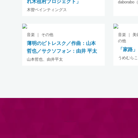
れ木祖村プロジェクト」
dabora
木曽ペインティングス
音楽 ｜ その他
音楽 ｜ 美
の他
薄明のピトレスク／作曲：山本
「家路」
哲也／サクソフォン：由井 平太
うめむらこ
山本哲也、由井平太