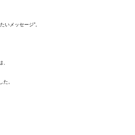
たいメッセージ”。
は、
した。