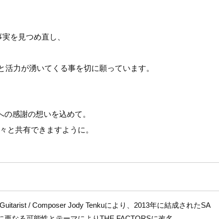
事実を見つめ直し、
と活力が湧いてくる事を切に願っています。
)への感謝の想いを込めて。
方々と共有できますように。
AKiとGuitarist / Composer Jody Tenkuにより、2013年に結成されたSA
をベースに更なる可能性とテーマによりTHE FACTORSに改名。