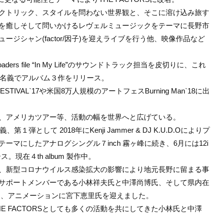
クトリック、スタイルを問わない世界観と、そこに溶け込み旅す
を癒しそして問いかけるレヴェルミュージックをテーマに長野市
ージシャン(factor/因子)を迎えライブを行う他、映像作品など
ders file “In My Life”のサウンドトラック担当を皮切りに、これ
actor名義でアルバム３作をリリース。
FESTIVAL`17や米国8万人規模のアートフェスBurning Man`18に出
、アメリカツアー等、活動の幅を世界へと広げている。
義、第１弾として 2018年にKenji Jammer & DJ K.U.D.Oによりプ
ーマにしたアナログシングル７inch 霧ヶ峰に続き、6月には12i
ース。現在４th album 製作中。
、新型コロナウイルス感染拡大の影響により地元長野に留まる事
サポートメンバーである小林祥夫氏と中澤尚博氏、そして県内在
氏、アニメーションに宮下恵里氏を迎えました。
E FACTORSとしても多くの活動を共にしてきた小林氏と中澤