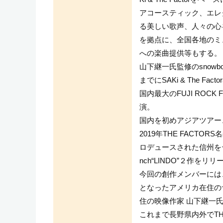
アコースティック、エレ
る美しい歌声、人々の心
を拠点に、全国各地のミュ
への楽曲提供等もする。
山下継一氏監修のsnowboa
までにSAKi & The F
国内最大のFUJI ROCK 
演。
国内を初めアジアツアー
2019年THE FACTORS名
ロデュースされた信州をテ
nch“LINDO”２作をリリ
今回の創作メンバーには
となったアメリカ在住の
住の映像作家 山下継一
これまで長野県内外でTH