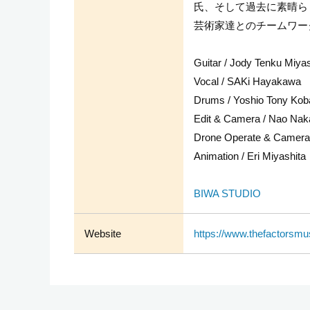
氏、そして過去に素晴ら
芸術家達とのチームワ
Guitar / Jody Tenku Miyas
Vocal / SAKi Hayakawa
Drums / Yoshio Tony Kob
Edit & Camera / Nao Na
Drone Operate & Camera 
Animation / Eri Miyashita
BIWA STUDIO
Website
https://www.thefactorsmu