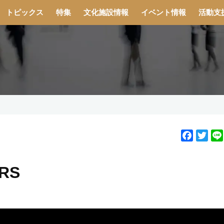
トピックス
特集
文化施設情報
イベント情報
活動支
F
T
a
w
c
i
RS
e
t
b
t
o
e
o
r
k