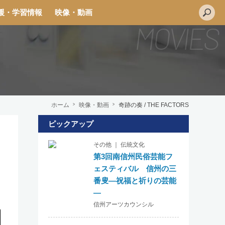
援・学習情報
映像・動画
ホーム
映像・動画
奇跡の奏 / THE FACTORS
ピックアップ
L
その他 ｜ 伝統文化
i
第3回南信州民俗芸能フ
n
ェスティバル 信州の三
e
番叟―祝福と祈りの芸能
―
信州アーツカウンシル