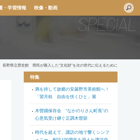
援・学習情報
映像・動画
長野県立歴史館 県民が購入した“文化財”を次の世代に伝えるために
特集
満を持して故郷の安曇野市美術館へ！
L
「望月桂 自由を扶くひと」展
i
n
木曽踊保存会 “なかのりさん町長”の
e
心意気受け継ぐ正調木曽節
時代を超えて、諏訪の地で響くシンフ
ォニー 創設100周年を迎えた諏訪交