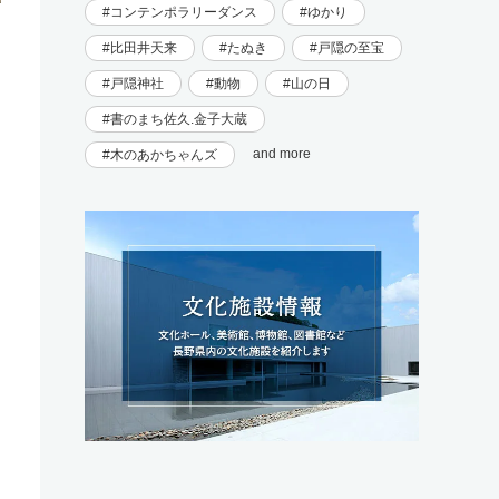
コンテンポラリーダンス
ゆかり
比田井天来
たぬき
戸隠の至宝
戸隠神社
動物
山の日
書のまち佐久.金子大蔵
and more
木のあかちゃんズ