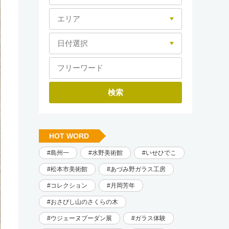
HOT WORD
島州一
水野美術館
いせひでこ
松本市美術館
あづみ野ガラス工房
コレクション
月岡芳年
おさびし山のさくらの木
ウジェーヌブーダン展
ガラス体験