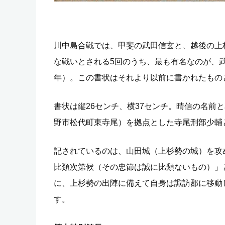
川中島合戦では、甲斐の武田信玄と、越後の上
な戦いとされる5回のうち、最も有名なのが、武田
年）。この書状はそれより以前に書かれたもの
書状は縦26センチ、横37センチ。晴信の名前
野市松代町東寺尾）を拠点とした寺尾刑部少輔
記されているのは、山田城（上杉勢の城）を攻
比類次第候（その忠節は誠に比類ないもの）」
に、上杉勢の出陣に備えて自身は諏訪郡に移動
す。