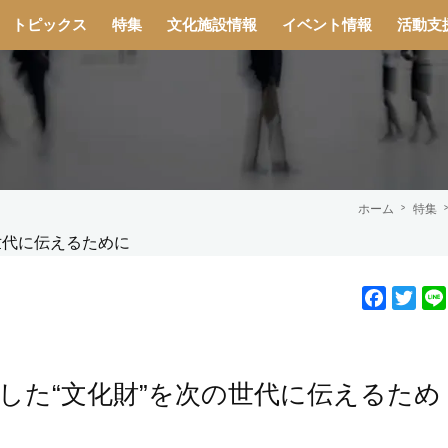
トピックス
特集
文化施設情報
イベント情報
活動支
ホーム
特集
F
T
a
w
c
i
e
t
した“文化財”を次の世代に伝えるため
b
t
o
e
o
r