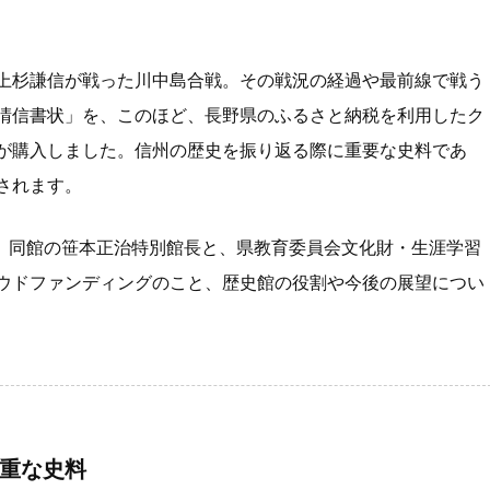
k
上杉謙信が戦った川中島合戦。その戦況の経過や最前線で戦う
晴信書状」を、このほど、長野県のふるさと納税を利用したク
が購入しました。信州の歴史を振り返る際に重要な史料であ
されます。
に、同館の笹本正治特別館長と、県教育委員会文化財・生涯学習
ウドファンディングのこと、歴史館の役割や今後の展望につい
重な史料