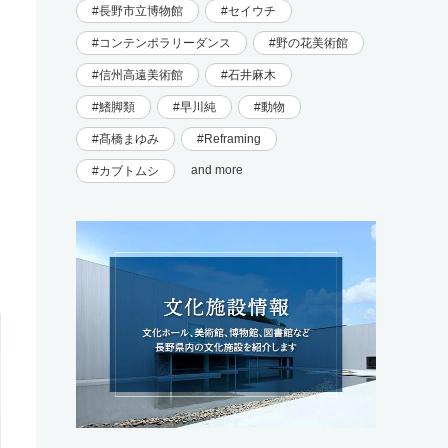
長野市立博物館
セイウチ
コンテンポラリーダンス
野の花美術館
信州高遠美術館
石井麻木
鰭脚類
早川純
動物
髙橋まゆみ
Reframing
and more
カブトムシ