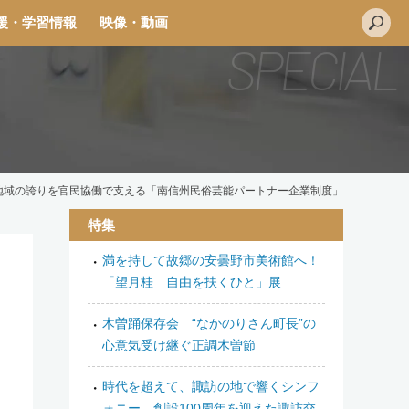
援・学習情報
映像・動画
地域の誇りを官民協働で支える「南信州民俗芸能パートナー企業制度」
特集
満を持して故郷の安曇野市美術館へ！
L
「望月桂 自由を扶くひと」展
i
n
木曽踊保存会 “なかのりさん町長”の
e
心意気受け継ぐ正調木曽節
時代を超えて、諏訪の地で響くシンフ
ォニー 創設100周年を迎えた諏訪交