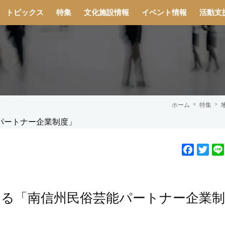
トピックス
特集
文化施設情報
イベント情報
活動支
ホーム
特集
F
T
a
w
c
i
e
t
える「南信州民俗芸能パートナー企業制
b
t
o
e
o
r