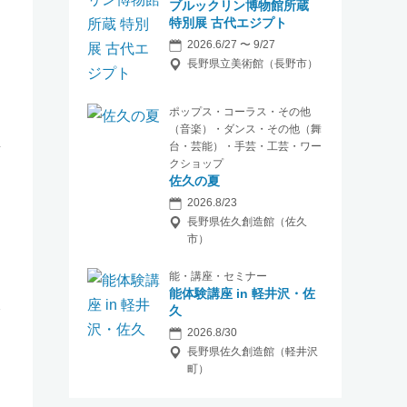
ブルックリン博物館所蔵
特別展 古代エジプト
2026.6/27 〜 9/27
長野県立美術館（長野市）
ポップス・コーラス・その他
（音楽）・ダンス・その他（舞
台・芸能）・手芸・工芸・ワー
クショップ
佐久の夏
2026.8/23
長野県佐久創造館（佐久
市）
能・講座・セミナー
能体験講座 in 軽井沢・佐
全
久
2026.8/30
長野県佐久創造館（軽井沢
町）