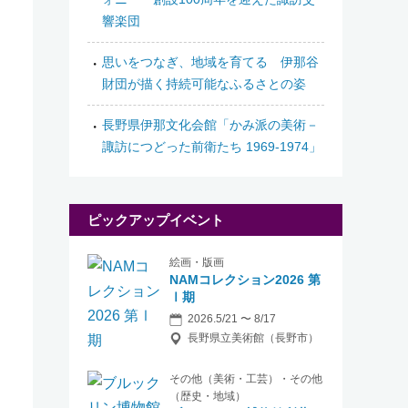
響楽団
思いをつなぎ、地域を育てる 伊那谷
財団が描く持続可能なふるさとの姿
那
長野県伊那文化会館「かみ派の美術－
諏訪につどった前衛たち 1969-1974」
ピックアップイベント
絵画・版画
NAMコレクション2026 第
Ⅰ期
2026.5/21 〜 8/17
長野県立美術館（長野市）
その他（美術・工芸）・その他
（歴史・地域）