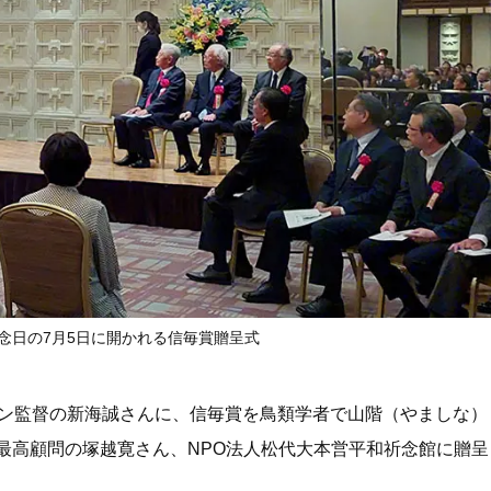
念日の7月5日に開かれる信毎賞贈呈式
ョン監督の新海誠さんに、信毎賞を鳥類学者で山階（やましな）
最高顧問の塚越寛さん、NPO法人松代大本営平和祈念館に贈呈