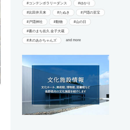
コンテンポラリーダンス
ゆかり
比田井天来
たぬき
戸隠の至宝
戸隠神社
動物
山の日
書のまち佐久.金子大蔵
and more
木のあかちゃんズ