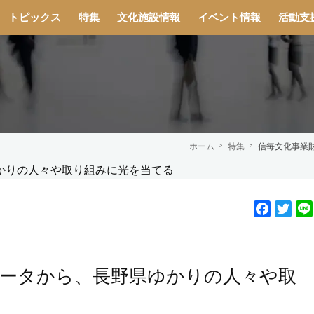
トピックス
特集
文化施設情報
イベント情報
活動支
ホーム
特集
信毎文化事業
F
T
a
w
c
i
e
t
データから、長野県ゆかりの人々や取
b
t
o
e
o
r