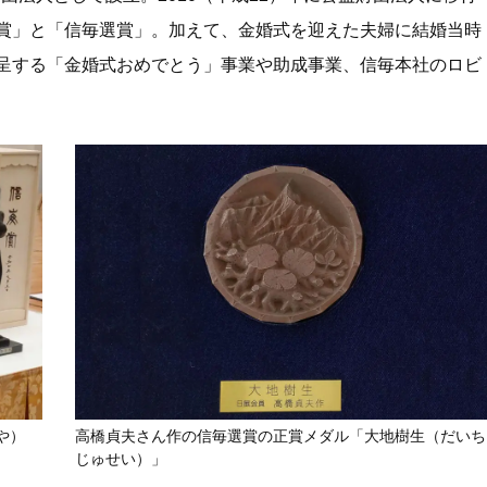
賞」と「信毎選賞」。加えて、金婚式を迎えた夫婦に結婚当時
呈する「金婚式おめでとう」事業や助成事業、信毎本社のロビ
や）
高橋貞夫さん作の信毎選賞の正賞メダル「大地樹生（だいち
じゅせい）」