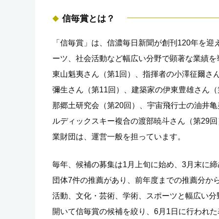
信毎賞とは？
「信毎賞」は、信濃毎日新聞が創刊120年を迎
ーツ、社会活動など幅広い分野で顕著な業績を
東山魁夷さん（第1回）、指揮者の小澤征爾さ
彌生さん（第11回）、建築家の伊東豊雄さん（
那郷土研究会（第20回）、宇宙飛行士の油井亀
ルディックスキー複合の渡部暁斗さん（第29回
業財団は、運営一般を担っています。
毎年、候補の募集は1月上旬に始め、3月末に締め
団体7件の推薦があり、前年度までの推薦分か
活動、文化・芸術、学術、スポーツと幅広い分
開いて信毎賞の候補を絞り、6月1日に行われ