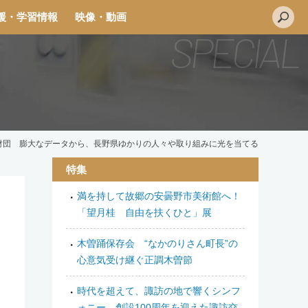
援・学習情報
映像・動画
財団 膨大なデータから、長野県ゆかりの人々や取り組みに光を当てる
特集
満を持して故郷の安曇野市美術館へ！
L
「望月桂 自由を扶くひと」展
i
n
木曽踊保存会 “なかのりさん町長”の
e
心意気受け継ぐ正調木曽節
時代を超えて、諏訪の地で響くシンフ
ォニー 創設100周年を迎えた諏訪交