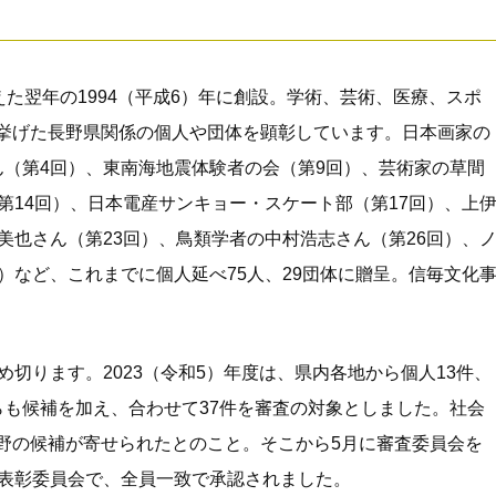
えた翌年の1994（平成6）年に創設。学術、芸術、医療、スポ
挙げた長野県関係の個人や団体を顕彰しています。日本画家の
ん（第4回）、東南海地震体験者の会（第9回）、芸術家の草間
第14回）、日本電産サンキョー・スケート部（第17回）、上
美也さん（第23回）、鳥類学者の中村浩志さん（第26回）、
）など、これまでに個人延べ75人、29団体に贈呈。信毎文化
切ります。2023（令和5）年度は、県内各地から個人13件、
らも候補を加え、合わせて37件を審査の対象としました。社会
野の候補が寄せられたとのこと。そこから5月に審査委員会を
た表彰委員会で、全員一致で承認されました。