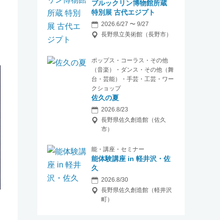
ブルックリン博物館所蔵
特別展 古代エジプト
2026.6/27 〜 9/27
長野県立美術館（長野市）
ポップス・コーラス・その他
（音楽）・ダンス・その他（舞
台・芸能）・手芸・工芸・ワー
クショップ
佐久の夏
2026.8/23
長野県佐久創造館（佐久
市）
能・講座・セミナー
能体験講座 in 軽井沢・佐
久
2026.8/30
長野県佐久創造館（軽井沢
町）