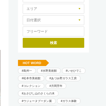
HOT WORD
島州一
水野美術館
いせひでこ
松本市美術館
あづみ野ガラス工房
コレクション
月岡芳年
おさびし山のさくらの木
ウジェーヌブーダン展
ガラス体験