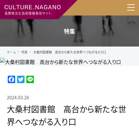
長野県文化芸術情報発信サイト
特集
ホーム
特集
大桑村図書館 高台から新たな世界へつながる入り口
F
T
L
a
w
i
c
i
n
2024.03.26
e
t
e
大桑村図書館 高台から新たな世
b
t
o
e
界へつながる入り口
o
r
k