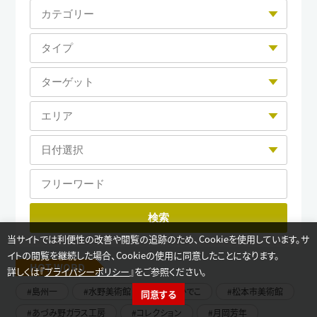
当サイトでは利便性の改善や閲覧の追跡のため、Cookieを使用しています。サ
イトの閲覧を継続した場合、Cookieの使用に同意したことになります。
HOT WORD
詳しくは『
プライバシーポリシー
』をご参照ください。
島州一
水野美術館
いせひでこ
松本市美術館
同意する
イベント検索
カテゴリー選択
活動支援
学習情報
あづみ野ガラス工房
コレクション
月岡芳年