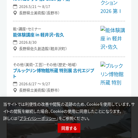
2026.5/21 〜 8/17
長野県立美術館（長野市）
能・講座・セミナー
能体験講座 in 軽井沢・佐久
2026.8/30
長野県佐久創造館（軽井沢町）
その他（美術・工芸）・その他（歴史・地域）
ブルックリン博物館所蔵 特別展 古代エジプ
ト
2026.6/27 〜 9/27
長野県立美術館（長野市）
当サイトでは利便性の改善や閲覧の追跡のため、Cookieを使用しています。サ
イトの閲覧を継続した場合、Cookieの使用に同意したことになります。
詳しくは『
プライバシーポリシー
』をご参照ください。
同意する
イベント検索
カテゴリー選択
活動支援
学習情報