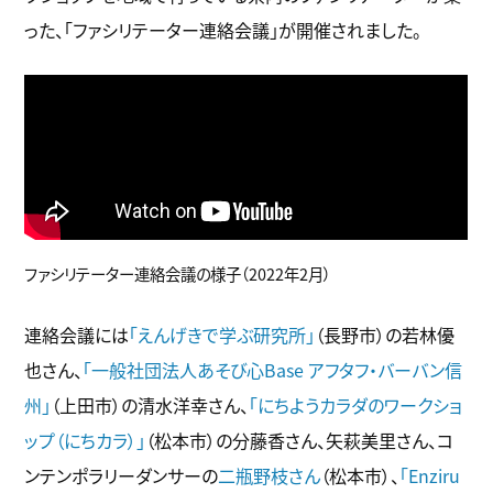
った、「ファシリテーター連絡会議」が開催されました。
ファシリテーター連絡会議の様子（2022年2月）
連絡会議には
「えんげきで学ぶ研究所」
（長野市）の若林優
也さん、
「一般社団法人あそび心Base アフタフ・バーバン信
州」
（上田市）の清水洋幸さん、
「にちようカラダのワークショ
ップ（にちカラ）」
（松本市）の分藤香さん、矢萩美里さん、コ
ンテンポラリーダンサーの
二瓶野枝さん
（松本市）、
「Enziru