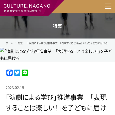
長野県文化芸術情報発信サイト
特集
ホーム
特集
「演劇による学び」推進事業 「表現することは楽しい！」を子どもに届ける
F
T
L
a
w
i
c
i
n
2023.02.15
e
t
e
「演劇による学び」推進事業 「表現
b
t
o
e
することは楽しい！」を子どもに届け
o
r