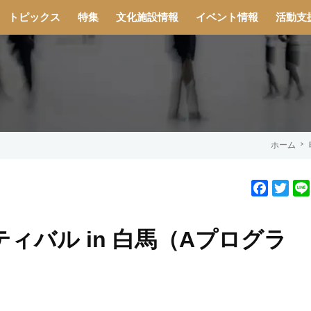
トピックス
特集
文化施設情報
イベント情報
活動支
ホーム
F
T
a
w
c
i
ィバル in 白馬（Aプログラ
e
t
b
t
o
e
o
r
k