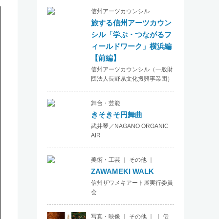
信州アーツカウンシル
旅する信州アーツカウン
シル「学ぶ・つながるフ
ィールドワーク」横浜編
【前編】
信州アーツカウンシル（一般財
団法人長野県文化振興事業団）
舞台・芸能
きそきそ円舞曲
武井琴／NAGANO ORGANIC
AIR
美術・工芸 ｜ その他 ｜
ZAWAMEKI WALK
信州ザワメキアート展実行委員
会
写真・映像 ｜ その他 ｜ ｜ 伝