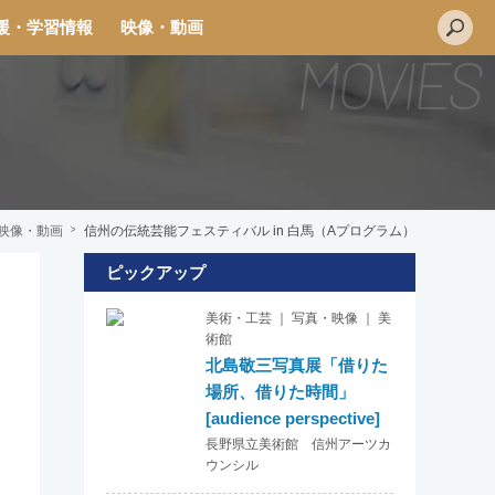
援・学習情報
映像・動画
映像・動画
信州の伝統芸能フェスティバル in 白馬（Aプログラム）
ピックアップ
L
美術・工芸 ｜ 写真・映像 ｜ 美
i
術館
n
北島敬三写真展「借りた
e
場所、借りた時間」
[audience perspective]
長野県立美術館 信州アーツカ
ウンシル