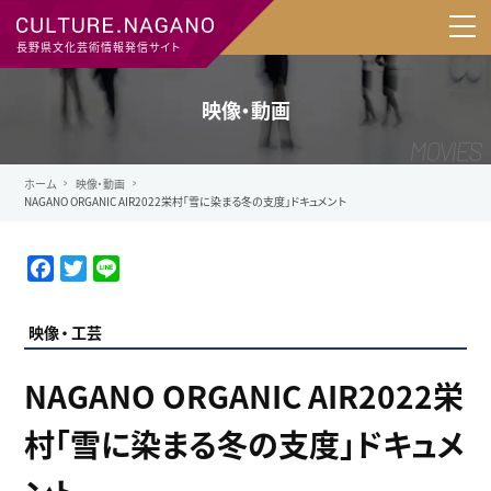
長野県文化芸術情報発信サイト
映像・動画
ホーム
映像・動画
NAGANO ORGANIC AIR2022栄村「雪に染まる冬の支度」ドキュメント
F
T
L
a
w
i
c
i
n
映像
工芸
e
t
e
b
t
NAGANO ORGANIC AIR2022栄
o
e
o
r
村「雪に染まる冬の支度」ドキュメ
k