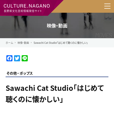
長野県文化芸術情報発信サイト
映像・動画
ホーム
映像・動画
Sawachi Cat Studio「はじめて聴くのに懐かしい」
F
T
L
a
w
i
c
i
n
その他
ポップス
e
t
e
b
t
Sawachi Cat Studio「はじめて
o
e
o
r
聴くのに懐かしい」
k