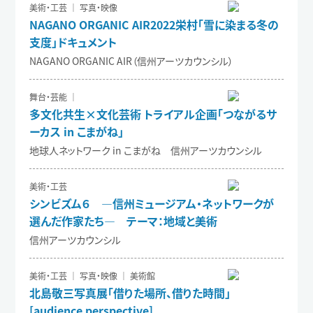
美術・工芸 ｜ 写真・映像
NAGANO ORGANIC AIR2022栄村「雪に染まる冬の
支度」ドキュメント
NAGANO ORGANIC AIR（信州アーツカウンシル）
舞台・芸能 ｜
多文化共生×文化芸術 トライアル企画「つながるサ
ーカス in こまがね」
地球人ネットワーク in こまがね 信州アーツカウンシル
美術・工芸
シンビズム６ ―信州ミュージアム・ネットワークが
選んだ作家たち― テーマ：地域と美術
信州アーツカウンシル
美術・工芸 ｜ 写真・映像 ｜ 美術館
北島敬三写真展「借りた場所、借りた時間」
[audience perspective]