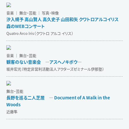
音楽 ｜ 舞台・芸能 ｜ 写真・映像
汐入規予 高山賢人 高久史子 山田和矢 クワトロアルコイリス
森のWEBコンサート
Quatro Arco Iris（クワトロ アルコ イリス）
音楽 ｜ 舞台・芸能
観客のない音楽会 ―アスヘノキボウ―
坂井宏光（特定非営利活動法人アクターズゼミナール伊那塾）
舞台・芸能
長野を巡る二人芝居 ― Document of A Walk in the
Woods
近藤隼