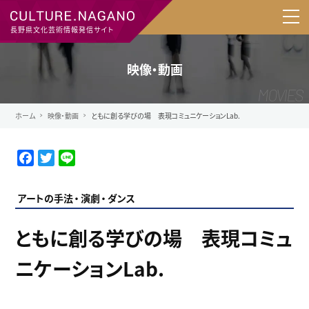
長野県文化芸術情報発信サイト
映像・動画
ホーム
映像・動画
ともに創る学びの場 表現コミュニケーションLab.
F
T
L
a
w
i
c
i
n
アートの手法
演劇
ダンス
e
t
e
b
t
ともに創る学びの場 表現コミュ
o
e
o
r
ニケーションLab.
k