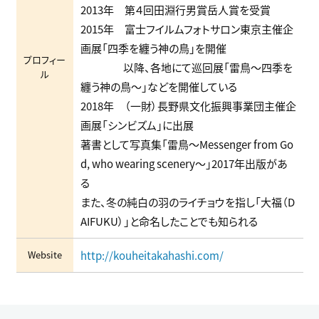
2013年 第４回田淵行男賞岳人賞を受賞
2015年 富士フイルムフォトサロン東京主催企
画展「四季を纏う神の鳥」を開催
プロフィー
以降、各地にて巡回展「雷鳥～四季を
ル
纏う神の鳥～」などを開催している
2018年 （一財）長野県文化振興事業団主催企
画展「シンビズム」に出展
著書として写真集「雷鳥～Messenger from Go
d, who wearing scenery～」2017年出版があ
る
また、冬の純白の羽のライチョウを指し「大福（D
AIFUKU）」と命名したことでも知られる
Website
http://kouheitakahashi.com/