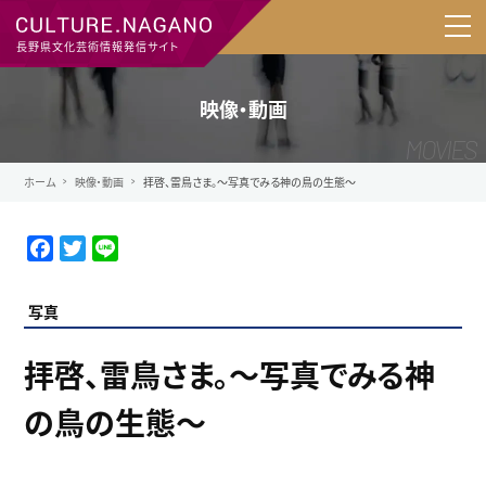
長野県文化芸術情報発信サイト
映像・動画
ホーム
映像・動画
拝啓、雷鳥さま。～写真でみる神の鳥の生態～
F
T
L
a
w
i
c
i
n
写真
e
t
e
b
t
拝啓、雷鳥さま。～写真でみる神
o
e
o
r
の鳥の生態～
k