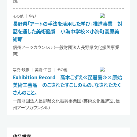
団）
その他 ｜ 学び
長野県「アートの手法を活用した学び」推進事業 対
話を通した美術鑑賞 小海中学校×小海町高原美
術館
信州アーツカウンシル（一般財団法人長野県文化振興事業
団）
写真・映像 ｜ 美術・工芸 ｜ その他
Exhibition Record 高木こずえ≪琵琶島≫×原始
美術工芸品 のこされたすこしのもの、なされたたく
さんのこと。
一般財団法人長野県文化振興事業団（芸術文化推進室、信
州アーツカウンシル）
作品検索