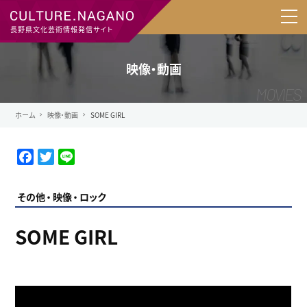
長野県文化芸術情報発信サイト
映像・動画
ホーム
映像・動画
SOME GIRL
F
T
L
a
w
i
c
i
n
その他
映像
ロック
e
t
e
b
t
SOME GIRL
o
e
o
r
k