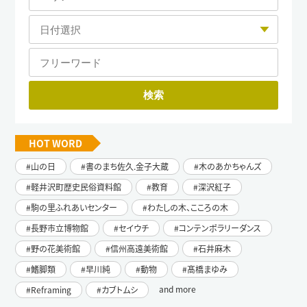
HOT WORD
山の日
書のまち佐久.金子大蔵
木のあかちゃんズ
軽井沢町歴史民俗資料館
教育
深沢紅子
駒の里ふれあいセンター
わたしの木、こころの木
長野市立博物館
セイウチ
コンテンポラリーダンス
野の花美術館
信州高遠美術館
石井麻木
鰭脚類
早川純
動物
髙橋まゆみ
and more
Reframing
カブトムシ