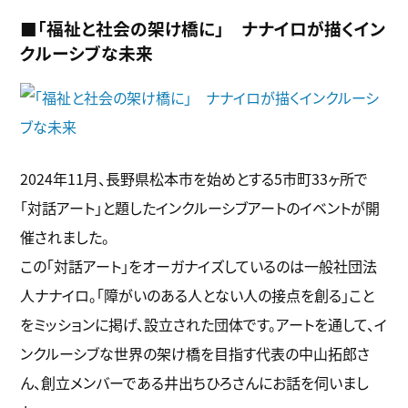
c
i
n
■「福祉と社会の架け橋に」 ナナイロが描くイン
e
t
e
クルーシブな未来
b
t
o
e
o
r
k
2024年11月、長野県松本市を始めとする5市町33ヶ所で
「対話アート」と題したインクルーシブアートのイベントが開
催されました。
この「対話アート」をオーガナイズしているのは一般社団法
人ナナイロ。「障がいのある人とない人の接点を創る」こと
をミッションに掲げ、設立された団体です。アートを通して、イ
ンクルーシブな世界の架け橋を目指す代表の中山拓郎さ
ん、創立メンバーである井出ちひろさんにお話を伺いまし