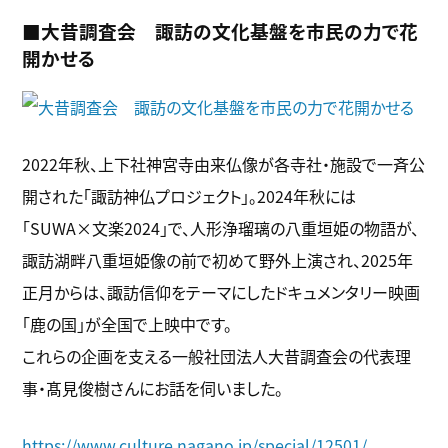
c
i
n
■大昔調査会 諏訪の文化基盤を市民の力で花
e
t
e
開かせる
b
t
o
e
o
r
k
2022年秋、上下社神宮寺由来仏像が各寺社・施設で一斉公
開された「諏訪神仏プロジェクト」。2024年秋には
「SUWA×文楽2024」で、人形浄瑠璃の八重垣姫の物語が、
諏訪湖畔八重垣姫像の前で初めて野外上演され、2025年
正月からは、諏訪信仰をテーマにしたドキュメンタリー映画
「鹿の国」が全国で上映中です。
これらの企画を支える一般社団法人大昔調査会の代表理
事・髙見俊樹さんにお話を伺いました。
https://www.culture.nagano.jp/special/12501/