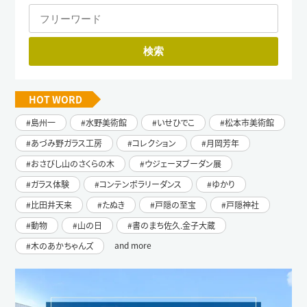
HOT WORD
島州一
水野美術館
いせひでこ
松本市美術館
あづみ野ガラス工房
コレクション
月岡芳年
おさびし山のさくらの木
ウジェーヌブーダン展
ガラス体験
コンテンポラリーダンス
ゆかり
比田井天来
たぬき
戸隠の至宝
戸隠神社
動物
山の日
書のまち佐久.金子大蔵
and more
木のあかちゃんズ