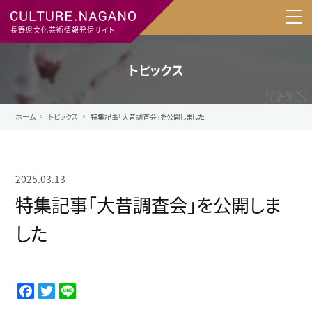
長野県文化芸術情報発信サイト
トピックス
ホーム
トピックス
特集記事「大昔調査会」を公開しました
2025.03.13
特集記事「大昔調査会」を公開しま
した
F
T
L
a
w
i