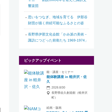
響楽団
思いをつなぎ、地域を育てる 伊那谷
財団が描く持続可能なふるさとの姿
長野県伊那文化会館「かみ派の美術－
諏訪につどった前衛たち 1969-1974」
ピックアップイベント
能・講座・セミナー
能体験講座 in 軽井沢・佐
久
2026.8/30
長野県佐久創造館（軽井沢
町）
絵画・版画