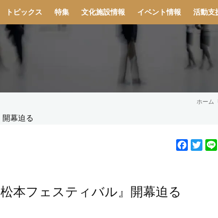
トピックス
特集
文化施設情報
イベント情報
活動支
ホーム
F
T
a
w
c
i
e
t
 松本フェスティバル』開幕迫る
b
t
o
e
o
r