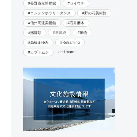
長野市立博物館
セイウチ
コンテンポラリーダンス
野の花美術館
信州高遠美術館
石井麻木
鰭脚類
早川純
動物
髙橋まゆみ
Reframing
and more
カブトムシ