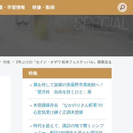
援・学習情報
映像・動画
特集
2年ぶりの『セイジ・オザワ 松本フェスティバル』開幕迫る
特集
満を持して故郷の安曇野市美術館へ！
L
「望月桂 自由を扶くひと」展
i
n
木曽踊保存会 “なかのりさん町長”の
e
心意気受け継ぐ正調木曽節
時代を超えて、諏訪の地で響くシンフ
ォニー 創設100周年を迎えた諏訪交