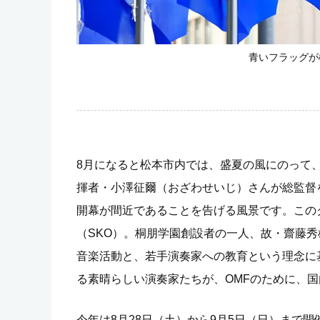
青いフラッグが
8月になると松本市内では、盛夏の風にのって
揮者・小澤征爾（おざわせいじ）さんが総監督を
開幕が間近であることを告げる風景です。この
（SKO）。桐朋学園創設者の一人、故・齋藤
音楽活動と、若手演奏家への教育という理念に
る素晴らしい演奏家たちが、OMFのために、
今年は8月28日（土）から9月5日（日）まで