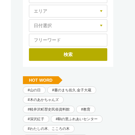
HOT WORD
山の日
書のまち佐久.金子大蔵
木のあかちゃんズ
軽井沢町歴史民俗資料館
教育
深沢紅子
駒の里ふれあいセンター
わたしの木、こころの木