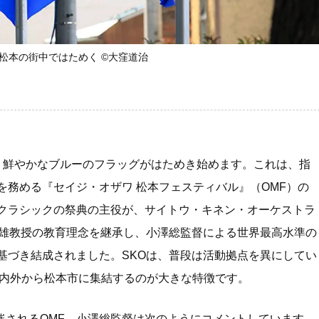
松本の街中ではためく ©大窪道治
、鮮やかなブルーのフラッグがはためき始めます。これは、指
務める『セイジ・オザワ 松本フェスティバル』（OMF）の
クラシックの祭典の主役が、サイトウ・キネン・オーケストラ
秀雄教授の教育理念を継承し、小澤総監督による世界最高水準の
基づき結成されました。SKOは、普段は活動拠点を異にしてい
国内外から松本市に集結するのが大きな特徴です。
開催されるOMF。小澤総監督は次のようにコメントしています。