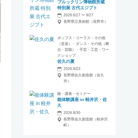
ブルックリン博物館所蔵
特別展 古代エジプト
2026.6/27 〜 9/27
長野県立美術館（長野市）
ポップス・コーラス・その他
（音楽）・ダンス・その他（舞
台・芸能）・手芸・工芸・ワー
クショップ
佐久の夏
2026.8/23
長野県佐久創造館（佐久
市）
能・講座・セミナー
能体験講座 in 軽井沢・佐
久
2026.8/30
長野県佐久創造館（軽井沢
町）