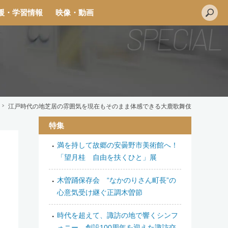
援・学習情報
映像・動画
江戸時代の地芝居の雰囲気を現在もそのまま体感できる大鹿歌舞伎
特集
満を持して故郷の安曇野市美術館へ！
L
「望月桂 自由を扶くひと」展
i
n
木曽踊保存会 “なかのりさん町長”の
e
心意気受け継ぐ正調木曽節
時代を超えて、諏訪の地で響くシンフ
ォニー 創設100周年を迎えた諏訪交