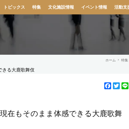
トピックス
特集
文化施設情報
イベント情報
活動支
ホーム
特集
F
T
a
w
c
i
e
t
を現在もそのまま体感できる大鹿歌舞
b
t
o
e
o
r