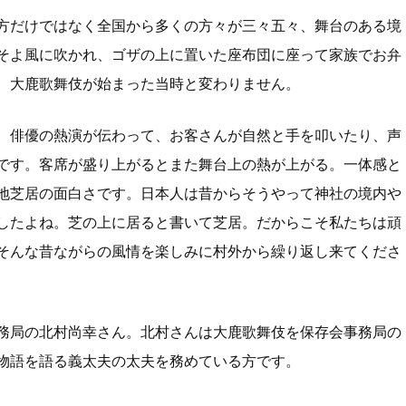
方だけではなく全国から多くの方々が三々五々、舞台のある境
そよ風に吹かれ、ゴザの上に置いた座布団に座って家族でお弁
、大鹿歌舞伎が始まった当時と変わりません。
、俳優の熱演が伝わって、お客さんが自然と手を叩いたり、声
です。客席が盛り上がるとまた舞台上の熱が上がる。一体感と
地芝居の面白さです。日本人は昔からそうやって神社の境内や
したよね。芝の上に居ると書いて芝居。だからこそ私たちは頑
そんな昔ながらの風情を楽しみに村外から繰り返し来てくださ
務局の北村尚幸さん。北村さんは大鹿歌舞伎を保存会事務局の
物語を語る義太夫の太夫を務めている方です。