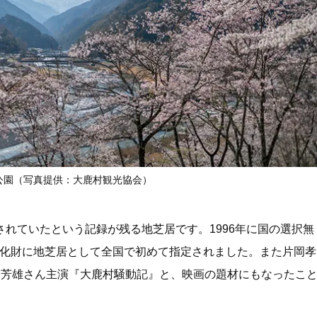
公園（写真提供：大鹿村観光協会）
されていたという記録が残る地芝居です。1996年に国の選択無
文化財に地芝居として全国で初めて指定されました。また片岡孝
、原田芳雄さん主演『大鹿村騒動記』と、映画の題材にもなったこ