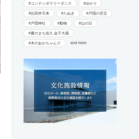
コンテンポラリーダンス
ゆかり
比田井天来
たぬき
戸隠の至宝
戸隠神社
動物
山の日
書のまち佐久.金子大蔵
and more
木のあかちゃんズ
と