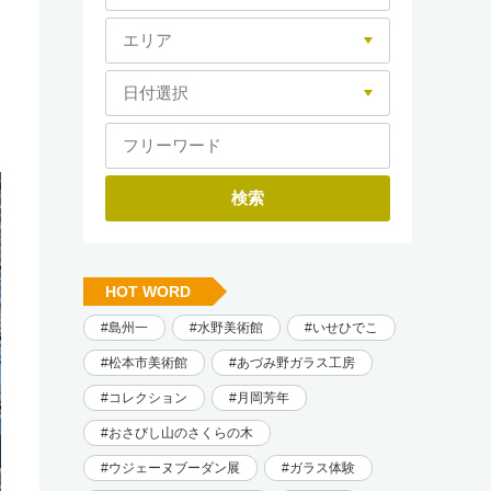
HOT WORD
島州一
水野美術館
いせひでこ
松本市美術館
あづみ野ガラス工房
コレクション
月岡芳年
おさびし山のさくらの木
ウジェーヌブーダン展
ガラス体験