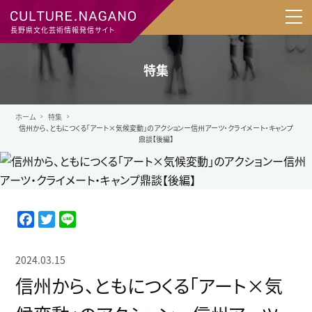
長野県文化芸術情報発信サイト
特集
ホーム
特集
信州から、ともにつくる「アート×気候変動」のアクションー信州アーツ・クライメート・キャンプ
鼎談【後編】
F
T
L
a
w
i
c
i
n
2024.03.15
e
t
e
信州から、ともにつくる「アート×気
b
t
o
e