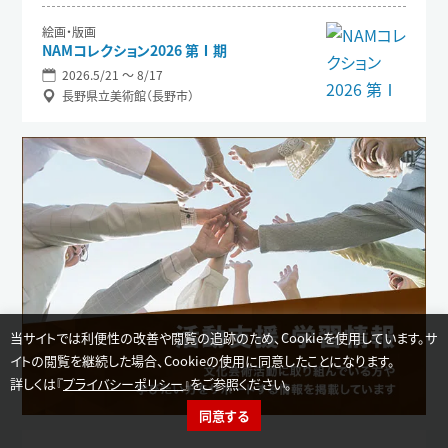
絵画・版画
NAMコレクション2026 第Ⅰ期
2026.5/21 〜 8/17
長野県立美術館（長野市）
当サイトでは利便性の改善や閲覧の追跡のため、Cookieを使用しています。サ
イトの閲覧を継続した場合、Cookieの使用に同意したことになります。
詳しくは『
プライバシーポリシー
』をご参照ください。
同意する
イベント検索
カテゴリー選択
活動支援
学習情報