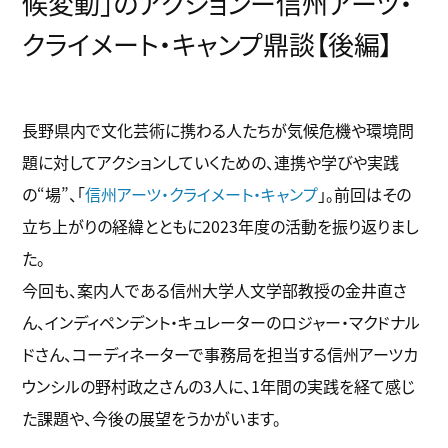
候変動」のアクションー信州アーツ・
o
r
k
クライメート・キャンプ鼎談【後編】
長野県内で文化芸術に携わる人たちが気候危機や環境問
題に対してアクションしていくための、連携や学びや実践
の“場”、「
信州アーツ・クライメート・キャンプ
」。前回はその
立ち上がりの経緯とともに2023年度の活動を振り返りまし
た。
今回も、案内人である信州大学人文学部教授の金井直さ
ん、インディペンデント・キュレーターのロジャー・マクドナル
ドさん、コーディネーターで事務局を担当する信州アーツカ
ウンシルの野村政之さんの3人に、1年間の実践を経て感じ
た課題や、今後の展望をうかがいます。