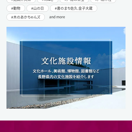
動物
山の日
書のまち佐久.金子大蔵
and more
木のあかちゃんズ