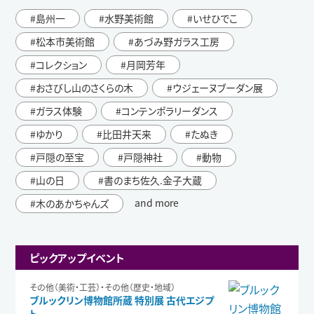
島州一
水野美術館
いせひでこ
松本市美術館
あづみ野ガラス工房
コレクション
月岡芳年
おさびし山のさくらの木
ウジェーヌブーダン展
ガラス体験
コンテンポラリーダンス
ゆかり
比田井天来
たぬき
戸隠の至宝
戸隠神社
動物
山の日
書のまち佐久.金子大蔵
and more
木のあかちゃんズ
ピックアップイベント
その他（美術・工芸）・その他（歴史・地域）
ブルックリン博物館所蔵 特別展 古代エジプ
ト