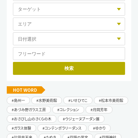
HOT WORD
島州一
水野美術館
いせひでこ
松本市美術館
あづみ野ガラス工房
コレクション
月岡芳年
おさびし山のさくらの木
ウジェーヌブーダン展
ガラス体験
コンテンポラリーダンス
ゆかり
比田井天来
たぬき
戸隠の至宝
戸隠神社