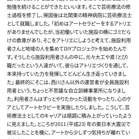
勉強を続けることができたといいます。そこで芸術療法の修
士過程を修了し、帰国後は北関東の精神病院に芸術療法士
として就職しました。 「初めはアートセラピーをするアトリエ
がありませんでしたが、当初働いていた施設の横にゴミだら
けの倉庫があり、そこをアトリエにしようと考えて、施設利用
者さんと地域の人を集めてDIYプロジェクトを始めたんで
す。そうしたら施設利用者さんの中に、元々大工や鳶（とび）
職だったという人達がいて、彼らはアトリエづくりを通して、
本来持っていた力を発揮してどんどん生き返っていきまし
た」 最終的にそこは、西川さん以外の運営者が全員施設利
用者という、ちょっと不思議な自立訓練事業所になりまし
た。利用者さんはずっとやりたかった活動をやったり、心のケ
アとしてアートセラピーを実施したりしました。 こうして、芸
術療法士としてのキャリアは順調に積み上がっていったよう
に見えました。ところが2011（平成23）年の東日本大震災で
被災したことを機に、アートから少しずつ気持ちが離れてい