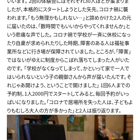
いいます。 2回の体験会にはそれぞれ30人ほどが集まりま
したが、本格的にスタートしようとした矢先、コロナ禍に襲
われます。「もう無理かもしれない…」と諦めかけた2人の元
に届いたのは、「数時間でもいいからやってくれませんか」と
いう悲痛な声でした。 コロナ禍で学校が一斉に休校になっ
たり自粛が求められたりした時期、障害のある人は福祉事
業所などに行き場が保障されていました。ところが、「障害」
ではないがゆえに制度からこぼれ落ちてしまった人がいた
のです。 「学校がなくなってしまって、かといって家で一人で
はいられないという子の親御さんから声が届いたんです。そ
れじゃあ開けよう、ということで開けました」 1回6人までの
予約制、1人2000円でスタートしてみると、毎回予約がいっ
ぱいになりました。「コロナで居場所を失った人は、子どもよ
りもむしろ大人の方が多かった」と2人は振り返ります。