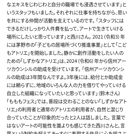
なエキスをじわじわと自分の職場でも浸透させています」と
いうスタッフもいました。それぞれに仕事を持ちながら、思い
を共にする仲間が活動を支えているのです。 「スタッフには
できるだけしっかり人件費を払って、アートで生きていける
場所にしたいと思っています」と西川さん。 2021（令和3）年
には茅野市の「子どもの居場所づくり推進事業」として「こど
もアトリエ」を開始しました。静かに創作活動をしたい人の
ための「しずかなアトリエ」は、2024（令和6）年から信州アー
ツカウンシルの助成を受けています。 「信州アーツカウンシ
ルの助成は3年間なんですよ。3年後には、給付とか助成金
には頼らずに、地域のいろんな人の力を借りてやっていける
自立した組織になっていたいと思っています」（鈴木さん）
「もももフェス」では、普段は交わることのない「しずかなアト
リエ」の利用者と通常のアトリエの利用者が、自然と混じり
合っていたことが印象的だったと2人は話しました。 言葉で
はないアートの可能性を誰よりも感じてきた西川さんと、言
葉という制約を超えてまっすぐに表現する作品に心を揺さぶ