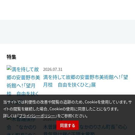
特集
2026.07.31
満を持して故郷の安曇野市美術館へ！「望
月桂 自由を扶くひと」展
当サイトでは利便性の改善や閲覧の追跡のため、Cookieを使用しています。サ
イトの閲覧を継続した場合、Cookieの使用に同意したことになります。
詳しくは『
プライバシーポリシー
』をご参照ください。
2026.07.13
同意する
木曽踊保存会 “なかのりさん町長”の心
イベント検索
カテゴリー選択
活動支援
学習情報
意気受け継ぐ正調木曽節