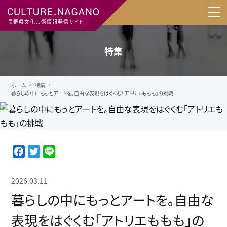
長野県文化芸術情報発信サイト
特集
ホーム
特集
暮らしの中にもっとアートを。自由な表現をはぐくむ「アトリエももも」の挑戦
F
T
L
a
w
i
c
i
n
2026.03.11
e
t
e
暮らしの中にもっとアートを。自由な
b
t
o
e
表現をはぐくむ「アトリエももも」の
o
r