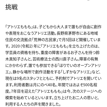
k
挑戦
「アトリエももも」は、子どもから大人まで誰もが自由に創作
や表現をおこなうアトリエ活動。長野県茅野市にある地域
住民の交流拠点「荒神の古民家」で月5回ほど開催していま
す。 2020（令和2）年に「アトリエももも」を立ち上げたのは、
学芸員の資格を持ち、重度の障害があるお子さんを持つ鈴
木真知子さんと、芸術療法士の西川直子さん。障害の有無
にかかわらず、誰でも参加できる「ほりでいのオープンアトリ
エ」、静かな場所で創作活動をする「しずかなアトリエ」など、
現在は9名のスタッフとともに、予約制でアトリエを開いてい
ます。利用者数は月にのべ40名、年間ではおよそ500名程
度。7年目を迎えた「アトリエももも」は今、次のステージへの
模索を始めているといいます。立ち上げたお二人の思いと、
利用する人たちの声を聞きました。