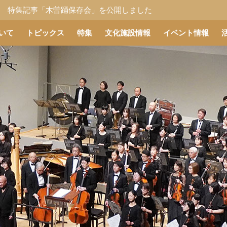
特集記事「木曽踊保存会」を公開しました
特集記事「創設100周年を迎えた諏訪交響楽団」を公開しました
いて
トピックス
特集
文化施設情報
イベント情報