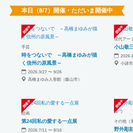
本日（8/7）開催・ただいま開催中
現代アー
小山敬
手芸
時をつないで ～高橋まゆみが描
2026.
く信州の原風景～
小諸市
2026.3/27 〜 9/26
高橋まゆみ人形館（飯山市）
絵画
第24回私の愛する一点展
その他（
野外彫
2026.7/11 〜 8/16