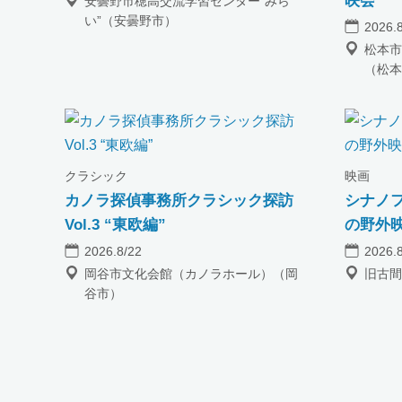
映会
安曇野市穂高交流学習センター“みら
い”（安曇野市）
2026.
松本市
（松本
クラシック
映画
カノラ探偵事務所クラシック探訪
シナノフ
Vol.3 “東欧編”
の野外
2026.8/22
2026.
岡谷市文化会館（カノラホール）（岡
旧古間
谷市）