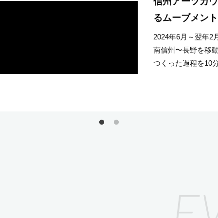
信州アーツカウ
Exhibitio
るムーブメン
工芸品 のこ
のこと。
2024年6月～翌
南信州〜長野を移
中央日本4県（新
つくった過程を10
性に関わる歴史文
「山の洲文化財交
品と融合させた展