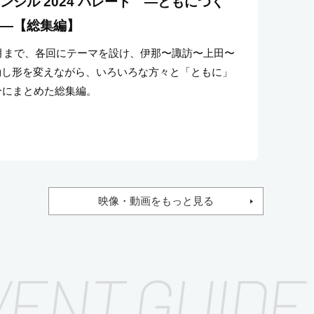
ンシル 2024 パレード ―ともにつく
n Record 高木こずえ≪琵琶島≫×原始美術
ト―【総集編】
されたすこしのもの、なされたたくさん
年2月まで、各回にテーマを設け、伊那〜諏訪〜上田〜
動し形を変えながら、いろいろな方々と「ともに」
潟県、長野県、山梨県、静岡県）の地域交流や地域
分にまとめた総集編。
化をテーマに文化財を通じて各県の魅力を発信する
流事業」として、考古資料を写真家・高木こずえ作
示の様子。
映像・動画をもっと見る