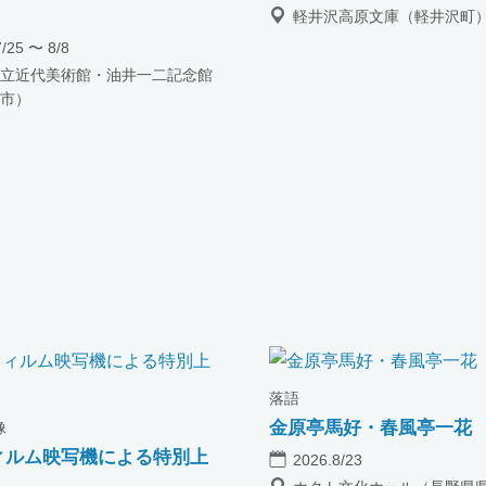
軽井沢高原文庫（軽井沢町
7/25 〜 8/8
立近代美術館・油井一二記念館
市）
落語
金原亭馬好・春風亭一花
像
ィルム映写機による特別上
2026.8/23