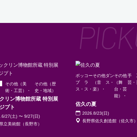
ポッ
コー
その他
ダン
その他
手
プ
ラ
（音
ス
（舞
芸
その他（美
その他（歴
ス
ス
楽）
台・芸
術・工芸）
史・地域）
能）
クリン博物館所蔵 特別展
佐久の夏
ジプト
2026.8/23(日)
.6/27(土) 〜 9/27(日)
長野県佐久創造館（佐久市
県立美術館（長野市）