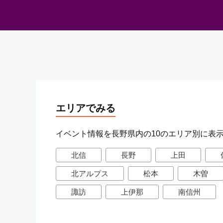
エリアでみる
イベント情報を長野県内の10のエリア別に表
北信
長野
上田
北アルプス
松本
木曽
諏訪
上伊那
南信州