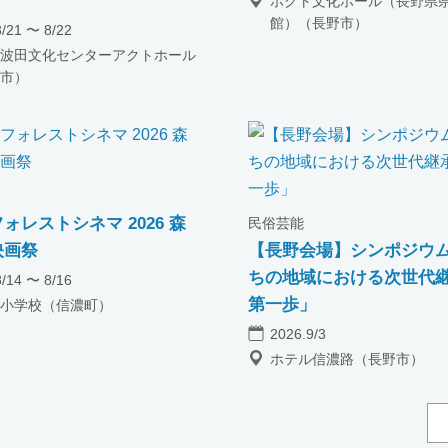
ホクト文化ホール（長野県
館）（長野市）
8/21 〜 8/22
波田文化センターアクトホール
市）
ォレストシネマ 2026 森
民俗芸能
映画祭
【長野会場】シンポジウ
ちの地域における次世代
8/14 〜 8/16
第一歩」
小学校（信濃町）
2026.9/3
ホテル信濃路（長野市）