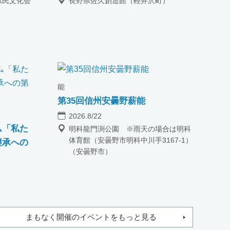
県民文化会
長野県佐久創造館（軽井沢町）
能
第35回信州安曇野薪能
2026.8/22
ム「私た
明科龍門渕公園 ※雨天の場合は明科
体育館（安曇野市明科中川手3167-1）
継承への
（安曇野市）
まもなく開催のイベントをもっと見る