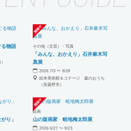
ぐる物語
その他（文芸）・写真
「みんな、おかえり」石井麻木写
真展
市）
2026.7/3 〜 9/28
絵本美術館＆コテージ 森のおうち
（安曇野市）
絵画
ながり」
山の版画家 畦地梅太郎展
2026.6/27 〜 9/23