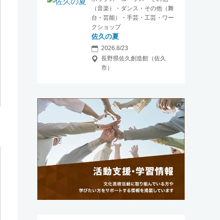
（音楽）・ダンス・その他（舞
台・芸能）・手芸・工芸・ワー
クショップ
佐久の夏
2026.8/23
長野県佐久創造館（佐久
市）