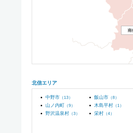
南
北信エリア
中野市
飯山市
（13）
（8）
山ノ内町
木島平村
（9）
（1）
野沢温泉村
栄村
（3）
（4）