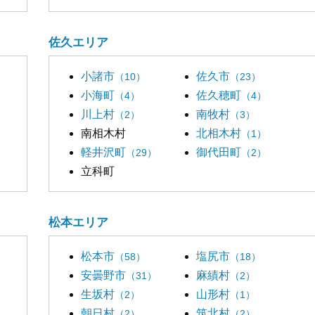
佐久エリア
小諸市
佐久市
（10）
（23）
小海町
佐久穂町
（4）
（4）
川上村
南牧村
（2）
（3）
南相木村
北相木村
（1）
軽井沢町
御代田町
（29）
（2）
立科町
松本エリア
松本市
塩尻市
（58）
（18）
安曇野市
麻績村
（31）
（2）
生坂村
山形村
（2）
（1）
朝日村
筑北村
（2）
（2）