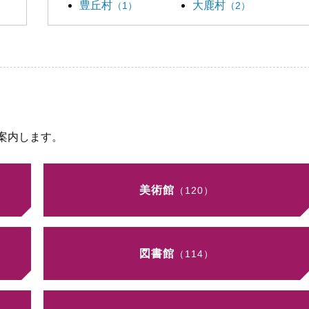
豊丘村
大鹿村
（1）
（2）
案内します。
美術館
（120）
図書館
（114）