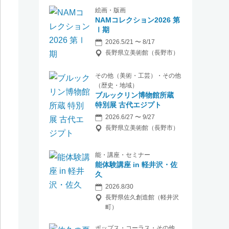
絵画・版画
NAMコレクション2026 第
Ⅰ期
2026.5/21 〜 8/17
長野県立美術館（長野市）
その他（美術・工芸）・その他
（歴史・地域）
ブルックリン博物館所蔵
特別展 古代エジプト
2026.6/27 〜 9/27
長野県立美術館（長野市）
能・講座・セミナー
能体験講座 in 軽井沢・佐
久
2026.8/30
長野県佐久創造館（軽井沢
町）
ポップス・コーラス・その他