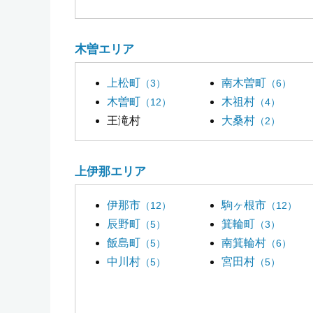
木曽エリア
上松町
南木曽町
（3）
（6）
木曽町
木祖村
（12）
（4）
王滝村
大桑村
（2）
上伊那エリア
伊那市
駒ヶ根市
（12）
（12）
辰野町
箕輪町
（5）
（3）
飯島町
南箕輪村
（5）
（6）
中川村
宮田村
（5）
（5）