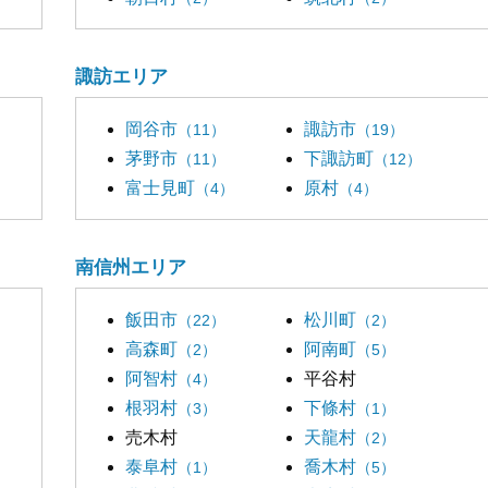
諏訪エリア
岡谷市
諏訪市
（11）
（19）
茅野市
下諏訪町
（11）
（12）
富士見町
原村
（4）
（4）
南信州エリア
飯田市
松川町
（22）
（2）
高森町
阿南町
（2）
（5）
阿智村
平谷村
（4）
根羽村
下條村
（3）
（1）
売木村
天龍村
（2）
泰阜村
喬木村
（1）
（5）