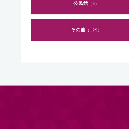
公民館
（6）
その他
（129）