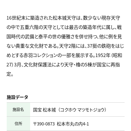
16世紀末に築造された松本城天守は、数少ない現存天守
の中で五重六階の天守としては最古の築造年代に属し、戦
国時代の武備と泰平の世の優雅さを併せ持つ、他に例を見
ない貴重な文化財である。天守2階には、37挺の鉄砲をはじ
めとする赤羽コレクションの一部を展示する。1952年（昭和
27）3月、文化財保護法により天守・櫓の5棟が国宝に再指
定。
施設データ
施設名
国宝 松本城
コクホウ マツモトジョウ
住所
〒390-0873
松本市丸の内4-1