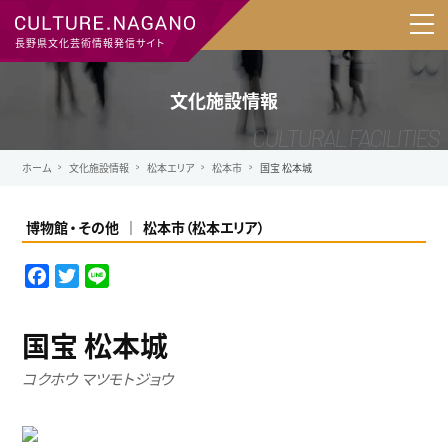
長野県文化芸術情報発信サイト
文化施設情報
ホーム
文化施設情報
松本エリア
松本市
国宝 松本城
博物館
その他
松本市
（
松本エリア
）
F
T
L
a
w
i
c
i
n
国宝 松本城
e
t
e
b
t
コクホウ マツモトジョウ
o
e
o
r
k