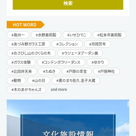
HOT WORD
島州一
水野美術館
いせひでこ
松本市美術館
あづみ野ガラス工房
コレクション
月岡芳年
おさびし山のさくらの木
ウジェーヌブーダン展
ガラス体験
コンテンポラリーダンス
ゆかり
比田井天来
たぬき
戸隠の至宝
戸隠神社
動物
山の日
書のまち佐久.金子大蔵
and more
木のあかちゃんズ