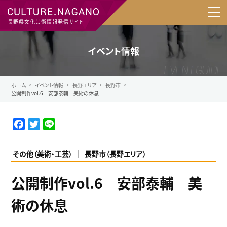
長野県文化芸術情報発信サイト
イベント情報
ホーム
イベント情報
長野エリア
長野市
公開制作vol.6 安部泰輔 美術の休息
F
T
L
a
w
i
c
i
n
その他（美術・工芸）
長野市
（
長野エリア
）
e
t
e
b
t
公開制作vol.6 安部泰輔 美
o
e
o
r
術の休息
k