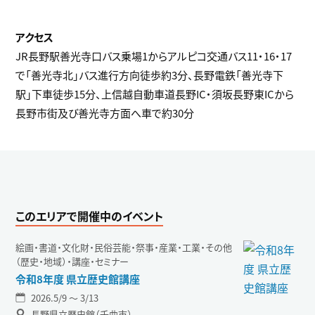
JR長野駅善光寺口バス乗場1からアルピコ交通バス11・16・17
で「善光寺北」バス進行方向徒歩約3分、長野電鉄「善光寺下
駅」下車徒歩15分、上信越自動車道長野IC・須坂長野東ICから
長野市街及び善光寺方面へ車で約30分
このエリアで開催中のイベント
絵画・書道・文化財・民俗芸能・祭事・産業・工業・その他
（歴史・地域）・講座・セミナー
令和8年度 県立歴史館講座
2026.5/9 〜 3/13
長野県立歴史館（千曲市）