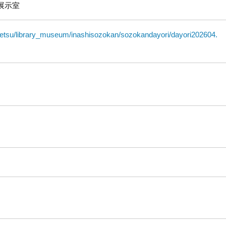
展示室
hisetsu/library_museum/inashisozokan/sozokandayori/dayori202604.