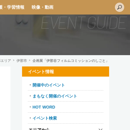
援・学習情報
映像・動画
那エリア
伊那市
企画展「伊那谷フィルムコミッションのしごと」
イベント情報
L
開催中のイベント
i
n
まもなく開催のイベント
e
HOT WORD
イベント検索
エリアから