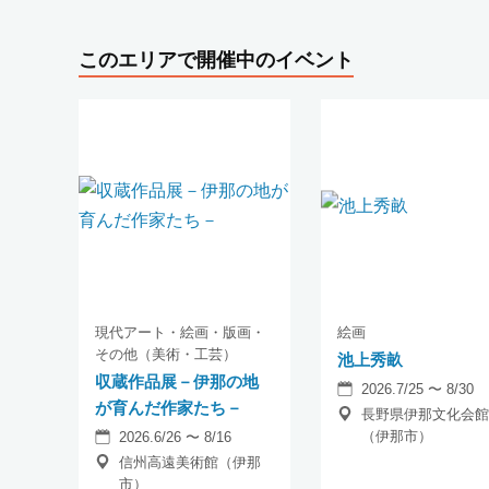
このエリアで開催中のイベント
現代アート・絵画・版画・
絵画
その他（美術・工芸）
池上秀畝
収蔵作品展－伊那の地
2026.7/25 〜 8/30
が育んだ作家たち－
長野県伊那文化会館
（伊那市）
2026.6/26 〜 8/16
信州高遠美術館（伊那
市）