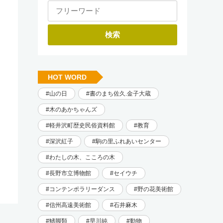
HOT WORD
山の日
書のまち佐久.金子大蔵
木のあかちゃんズ
軽井沢町歴史民俗資料館
教育
深沢紅子
駒の里ふれあいセンター
わたしの木、こころの木
長野市立博物館
セイウチ
コンテンポラリーダンス
野の花美術館
信州高遠美術館
石井麻木
鰭脚類
早川純
動物