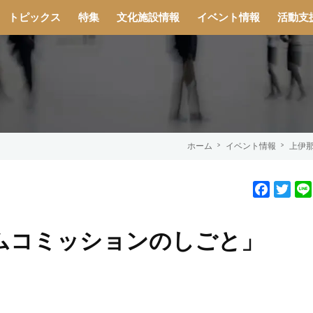
トピックス
特集
文化施設情報
イベント情報
活動支
ホーム
イベント情報
上伊
F
T
a
w
c
i
ムコミッションのしごと」
e
t
b
t
o
e
o
r
k