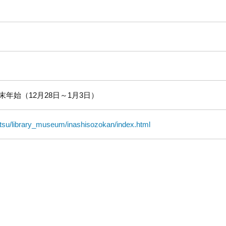
年始（12月28日～1月3日）
setsu/library_museum/inashisozokan/index.html