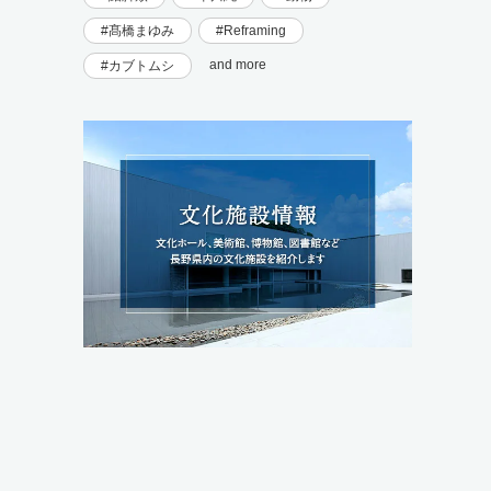
髙橋まゆみ
Reframing
and more
カブトムシ