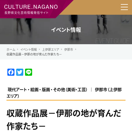
長野県文化芸術情報発信サイト
イベント情報
ホーム
イベント情報
上伊那エリア
伊那市
収蔵作品展－伊那の地が育んだ作家たち－
F
T
L
a
w
i
c
i
n
現代アート
絵画
版画
その他（美術・工芸）
伊那市
（
上伊那
e
t
e
エリア
）
b
t
o
e
収蔵作品展－伊那の地が育んだ
o
r
k
作家たち－