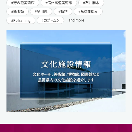
野の花美術館
信州高遠美術館
石井麻木
鰭脚類
早川純
動物
髙橋まゆみ
and more
Reframing
カブトムシ