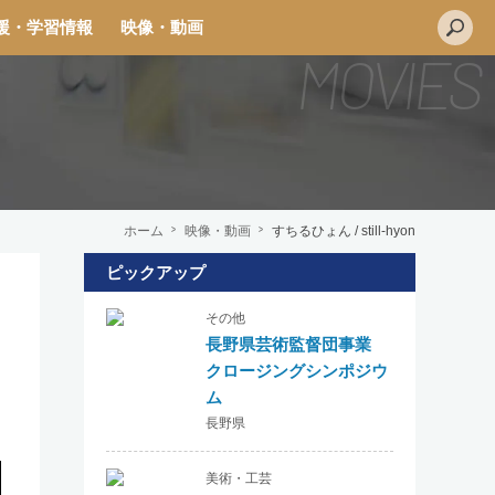
援・学習情報
映像・動画
ホーム
映像・動画
すちるひょん / still-hyon
ピックアップ
L
その他
i
長野県芸術監督団事業
n
クロージングシンポジウ
e
ム
長野県
美術・工芸