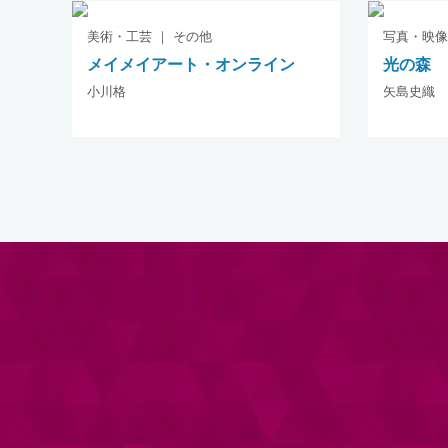
美術・工芸 ｜ その他
写真・映像
メイメイアート・オンライン
光の森
小川格
矢島史織