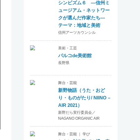
シンビズム６ ―信州ミ
ュージアム・ネットワー
クが選んだ作家たち―
テーマ：地域と美術
信州アーツカウンシル
美術・工芸
パルコde美術館
長野県
舞台・芸能
新野物語（うた・おど
り・ものがたり/ NIINO –
AIR 2021）
新野だら実行委員会／
NAGANO ORGANIC AIR
舞台・芸能 ｜ 学び