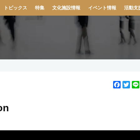
トピックス
特集
文化施設情報
イベント情報
活動支
F
T
a
w
c
i
on
e
t
b
t
o
e
o
r
k