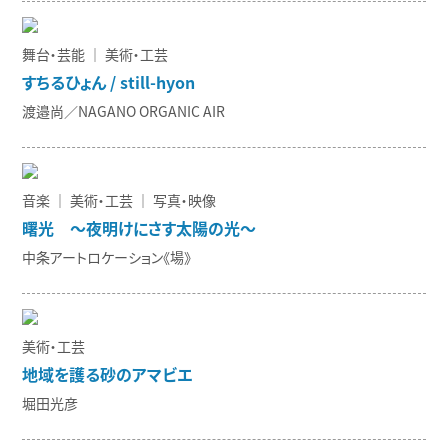
舞台・芸能 ｜ 美術・工芸
すちるひょん / still-hyon
渡邉尚／NAGANO ORGANIC AIR
音楽 ｜ 美術・工芸 ｜ 写真・映像
曙光 〜夜明けにさす太陽の光〜
中条アートロケーション《場》
美術・工芸
地域を護る砂のアマビエ
堀田光彦