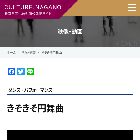
長野県文化芸術情報発信サイト
映像・動画
ホーム
映像・動画
きそきそ円舞曲
F
T
L
a
w
i
c
i
n
ダンス
パフォーマンス
e
t
e
b
t
きそきそ円舞曲
o
e
o
r
k