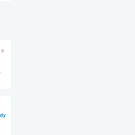
 そ
ク
dy