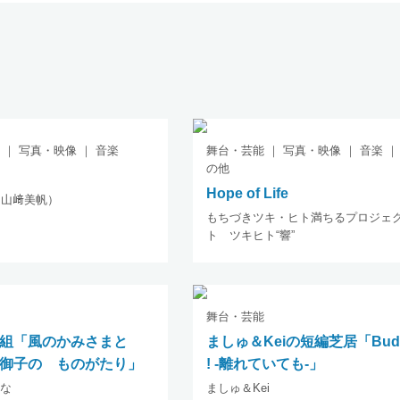
 ｜ 写真・映像 ｜ 音楽
舞台・芸能 ｜ 写真・映像 ｜ 音楽 ｜
の他
Hope of Life
bo（山﨑美帆）
もちづきツキ・ヒト満ちるプロジェ
ト ツキヒト“響”
舞台・芸能
風組「風のかみさまと
ましゅ＆Keiの短編芝居「Bud
御子の ものがたり」
! -離れていても-」
な
ましゅ＆Kei