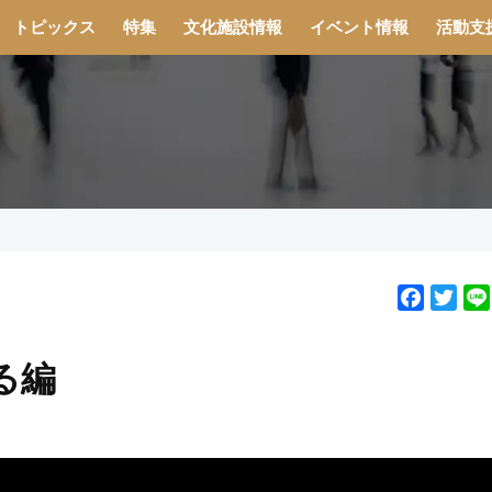
トピックス
特集
文化施設情報
イベント情報
活動支
F
T
a
w
c
i
る編
e
t
b
t
o
e
o
r
k