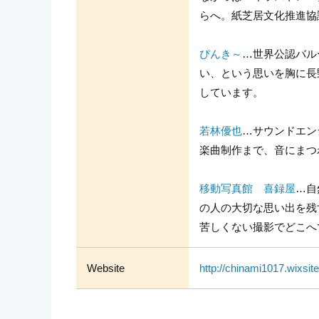
らへ。紙芝居文化推進協
ぴんき～
…世界公認バル
い、という思いを胸に長
しています。
若林優也
…サウンドエン
楽曲制作まで、音にまつ
移動写真館 喜録屋
…自
の人の大切な思い出を残
苦しくない撮影でどこへ
Website
http://chinami1017.wixsit