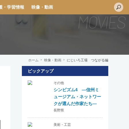
援・学習情報
映像・動画
ホーム
映像・動画
にじいろ工場 つながる編
ピックアップ
L
その他
i
シンビズム4 ―信州ミ
n
ュージアム・ネットワー
e
クが選んだ作家たち―
長野県
美術・工芸