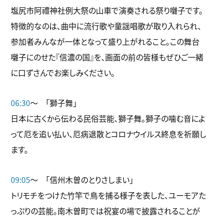
塩尻市阿禮神社例大祭の山車で演奏される祭り囃子です。
特徴的なのは、曲中に流行歌や童謡唱歌が取り入れられ、
参加者みんなが一体となって盛り上がれること。この舞台
囃子にのせた『信濃の国』を、画面の前の皆様もぜひご一緒
に口ずさんでお楽しみください。
06:30
～ 「獅子舞」
日本に古くから伝わる民俗芸能、獅子舞。獅子の噛む音によ
って厄を追い払い、厄病退散とコロナウイルス終息を祈願し
ます。
09:05
～ 「信州木曽のとりさしまい」
トリモチをつけた竹竿で鳥を捕る様子を表した、ユーモアた
っぷりの芸能。南木曽町では祝宴の場で披露されることが