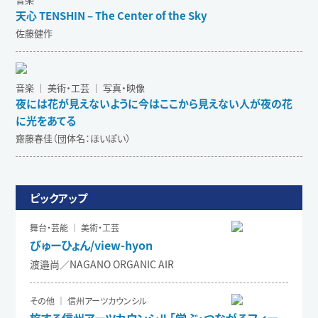
天心 TENSHIN – The Center of the Sky
佐藤健作
音楽 ｜ 美術・工芸 ｜ 写真・映像
夜には花が見えないように今はここから見えない人が夜の花
に光をあてる
齋藤春佳（団体名：ほいぽい）
ピックアップ
舞台・芸能 ｜ 美術・工芸
びゅーひょん/view-hyon
渡邉尚／NAGANO ORGANIC AIR
その他 ｜ 信州アーツカウンシル
旅する信州アーツカウンシル「学ぶ・つながるフィー