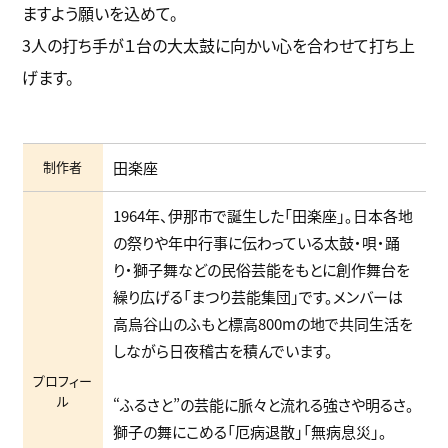
ますよう願いを込めて。
3人の打ち手が１台の大太鼓に向かい心を合わせて打ち上
げます。
制作者
田楽座
1964年、伊那市で誕生した「田楽座」。日本各地
の祭りや年中行事に伝わっている太鼓・唄・踊
り・獅子舞などの民俗芸能をもとに創作舞台を
繰り広げる「まつり芸能集団」です。メンバーは
高烏谷山のふもと標高800mの地で共同生活を
しながら日夜稽古を積んでいます。
プロフィー
ル
“ふるさと”の芸能に脈々と流れる強さや明るさ。
獅子の舞にこめる「厄病退散」「無病息災」。