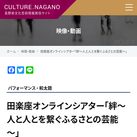
長野県文化芸術情報発信サイト
映像・動画
ホーム
映像・動画
田楽座オンラインシアター「絆～人と人とを繋ぐふるさとの芸能～」
F
T
L
a
w
i
c
i
n
パフォーマンス
和太鼓
e
t
e
b
t
田楽座オンラインシアター「絆～
o
e
o
r
人と人とを繋ぐふるさとの芸能
k
～」