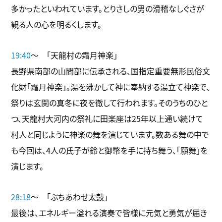
多かったといわれています。とりさしの男の滑稽なしぐさが
観る人の心を明るくします。
19:40
～ 「天龍村の霜月神楽」
長野県南部の山間部に伝承される、国指定重要無形民俗文
化財「霜月神楽」。湯を沸かして神に奉納する湯立て神楽で、
祭りは玄関の真冬に夜を徹して行われます。そのうちのひと
つ、天龍村大河内の祭礼に田楽座は25年以上通い続けて
村人と同じように神楽の舞を演じています。数ある舞の中で
も今回は、4人の氏子が鈴と御幣を手に持ち舞う、「願舞」を
演じます。
28:18
～ 「ぶちあわせ太鼓」
最後は、エネルギー溢れる演奏で皆様に元気と勇気が届き