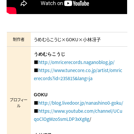
制作者
うめむらこうじ×GOKU×小林冴子
うめむらこうじ
■
http://omricerecords.naganoblog.jp/
■
https://www.tunecore.co.jp/artist/omric
erecords?id=235815&lang=ja
GOKU
プロフィー
■
http://blog.livedoor.jp/nanashino0-goku/
ル
■
https://www.youtube.com/channel/UCu
qoClOgWzo5smLDP3xXg8g
/