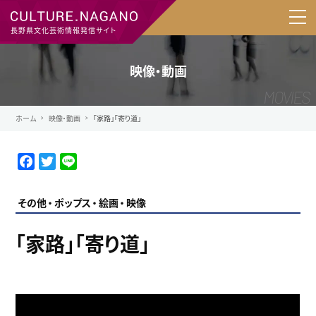
長野県文化芸術情報発信サイト
映像・動画
ホーム
映像・動画
「家路」「寄り道」
F
T
L
a
w
i
c
i
n
その他
ポップス
絵画
映像
e
t
e
b
t
「家路」「寄り道」
o
e
o
r
k