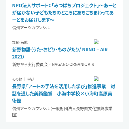
NPO法人サポートC「みつばちプロジェクト」～あーと
が届かない子どもたちのところにあちこちまわってあ
ーとをお届けします～
信州アーツカウンシル
舞台・芸能
新野物語（うた・おどり・ものがたり/ NIINO – AIR
2021）
新野だら実行委員会／NAGANO ORGANIC AIR
その他 ｜ 学び
長野県「アートの手法を活用した学び」推進事業 対
話を通した美術鑑賞 小海中学校×小海町高原美
術館
信州アーツカウンシル（一般財団法人長野県文化振興事業
団）