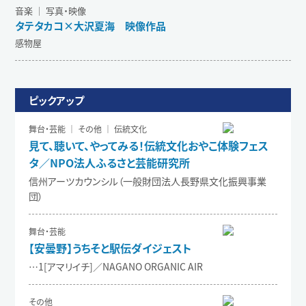
音楽 ｜ 写真・映像
タテタカコ×大沢夏海 映像作品
感物屋
ピックアップ
舞台・芸能 ｜ その他 ｜ 伝統文化
見て、聴いて、やってみる！伝統文化おやこ体験フェス
タ／NPO法人ふるさと芸能研究所
信州アーツカウンシル（一般財団法人長野県文化振興事業
団）
舞台・芸能
【安曇野】うちそと駅伝ダイジェスト
…1[アマリイチ]／NAGANO ORGANIC AIR
その他