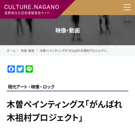
長野県文化芸術情報発信サイト
映像・動画
ホーム
映像・動画
木曽ペインティングス「がんばれ木祖村プロジェクト」
F
T
L
a
w
i
c
i
n
現代アート
映像
ロック
e
t
e
b
t
木曽ペインティングス「がんばれ
o
e
o
r
木祖村プロジェクト」
k