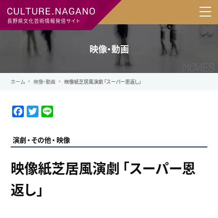
長野県文化芸術情報発信サイト
映像・動画
ホーム
映像・動画
映像紙芝居⾵演劇 「スーパー恩返し」
F
T
L
a
w
i
c
i
n
演劇
その他
映像
e
t
e
b
t
映像紙芝居⾵演劇 「スーパー恩
o
e
o
r
返し」
k