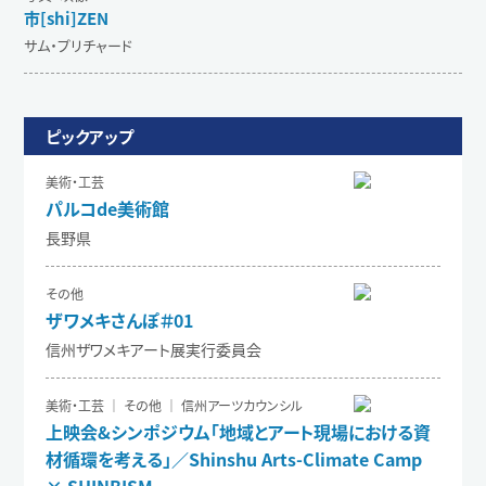
市[shi]ZEN
サム・プリチャード
ピックアップ
美術・工芸
パルコde美術館
長野県
その他
ザワメキさんぽ＃01
信州ザワメキアート展実行委員会
美術・工芸 ｜ その他 ｜ 信州アーツカウンシル
上映会&シンポジウム「地域とアート現場における資
材循環を考える」／Shinshu Arts-Climate Camp
× SHINBISM