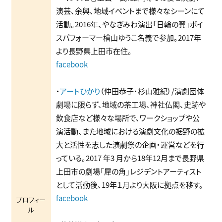
演芸、余興、地域イベントまで様々なシーンにて
活動。2016年、やなぎみわ演出「⽇輪の翼」ボイ
スパフォーマー檜⼭ゆうこ名義で参加。2017年
より⻑野県上⽥市在住。
facebook
・
アートひかり
（仲⽥恭⼦・杉⼭雅紀）/演劇団体
劇場に限らず、地域の茶⼯場、神社仏閣、史跡や
飲⾷店など様々な場所で、ワークショップや公
演活動、また地域における演劇⽂化の裾野の拡
⼤と活性を志した演劇祭の企画・運営などを⾏
っている。2017 年3 ⽉から18年12⽉まで⻑野県
上⽥市の劇場「犀の⾓」レジデントアーティスト
として活動後、19年１⽉より⼤阪に拠点を移す。
facebook
プロフィー
ル