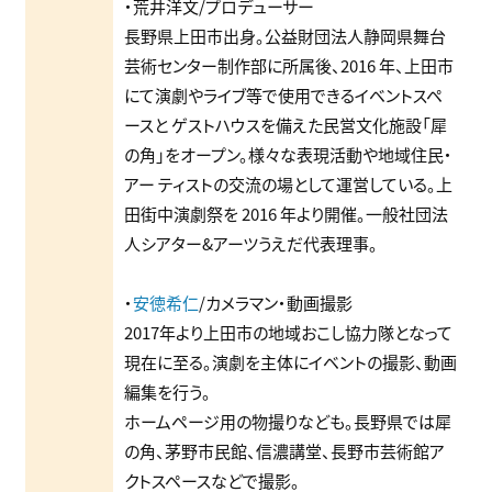
・荒井洋⽂/プロデューサー
⻑野県上⽥市出⾝。公益財団法⼈静岡県舞台
芸術センター制作部に所属後、2016 年、上⽥市
にて演劇やライブ等で使⽤できるイベントスペ
ースと ゲストハウスを備えた⺠営⽂化施設「犀
の⾓」をオープン。様々な表現活動や地域住⺠・
アー ティストの交流の場として運営している。上
⽥街中演劇祭を 2016 年より開催。⼀般社団法
⼈シアター&アーツうえだ代表理事。
・
安徳希仁
/カメラマン・動画撮影
2017年より上⽥市の地域おこし協⼒隊となって
現在に⾄る。演劇を主体にイベントの撮影、動画
編集を⾏う。
ホームページ⽤の物撮りなども。⻑野県では犀
の⾓、茅野市⺠館、信濃講堂、⻑野市芸術館ア
クトスペースなどで撮影。