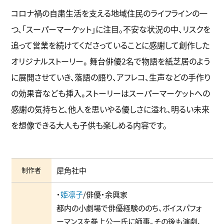
コロナ禍の⾃粛⽣活を⽀える地域住⺠のライフラインの⼀
つ、「スーパーマーケット」に注⽬。不安な状況の中、リスクを
追って営業を続けてくださっていることに感謝して創作した
オリジナルストーリー。 舞台俳優2名で物語を紙芝居のよう
に展開させていき、落語の語り、アフレコ、⽣声などの⼿作り
の効果⾳なども挿⼊。ストーリーはスーパーマーケットへの
感謝の気持ちと、他⼈を思いやる優しさに溢れ、明るい未来
を想像できる⼤⼈も⼦供も楽しめる内容です。
制作者
犀角社中
・
姫凛⼦
/俳優・余興家
都内の⼩劇場で俳優経験ののち、ボイスパフォ
ーマンスを巻上公⼀⽒に師事。その後も演劇、