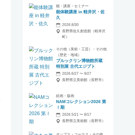
能・講座・セミナー
能体験講座 in 軽井沢・佐
久
2026.8/30
長野県佐久創造館（軽井沢
町）
その他（美術・工芸）・その他
（歴史・地域）
ブルックリン博物館所蔵
特別展 古代エジプト
2026.6/27 〜 9/27
長野県立美術館（長野市）
絵画・版画
NAMコレクション2026 第
Ⅰ期
2026.5/21 〜 8/17
長野県立美術館（長野市）
ポップス・コーラス・その他