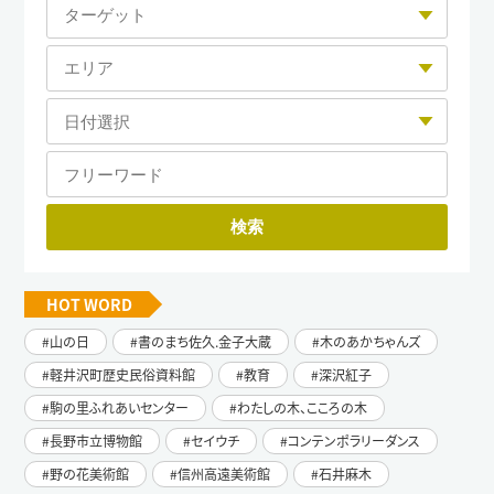
HOT WORD
山の日
書のまち佐久.金子大蔵
木のあかちゃんズ
軽井沢町歴史民俗資料館
教育
深沢紅子
駒の里ふれあいセンター
わたしの木、こころの木
長野市立博物館
セイウチ
コンテンポラリーダンス
野の花美術館
信州高遠美術館
石井麻木