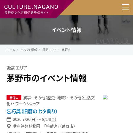
長野県文化芸術情報発信サイト
イベント情報
ホーム
イベント情報
諏訪エリア
茅野市
諏訪エリア
茅野市のイベント情報
祭事
その他（歴史・地域）
その他（生活文
化）
ワークショップ
乞巧奠（旧暦の七夕飾り）
2026.7/26(日) 〜 8/14(金)
蓼科笹類植物園 「笹離宮」（茅野市）