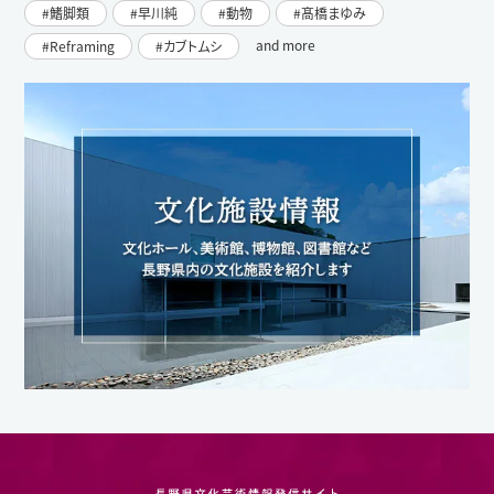
鰭脚類
早川純
動物
髙橋まゆみ
and more
Reframing
カブトムシ