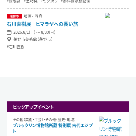
笹離宮
乞巧奠
七夕飾り
蓼科笹類植物園
版画
写真
石川直樹展 ヒマラヤへの長い旅
2026.8/1(土) 〜 8/30(日)
茅野市美術館（茅野市）
石川直樹
ピックアップイベント
その他（美術・工芸）・その他（歴史・地域）
ブルックリン博物館所蔵 特別展 古代エジプ
ト