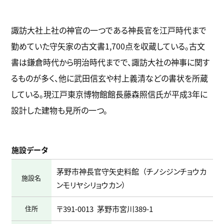
諏訪大社上社の神官の一つである神長官を江戸時代まで
勤めていた守矢家の古文書1,700点を収蔵している。古文
書は鎌倉時代から明治時代までで、諏訪大社の神事に関す
るものが多く、他に武田信玄や村上義清などの書状を所蔵
している。現江戸東京博物館館長藤森照信氏が平成3年に
設計した建物も見所の一つ。
施設データ
茅野市神長官守矢史料館
チノシジンチョウカ
施設名
ンモリヤシリョウカン
住所
〒391-0013
茅野市宮川389-1