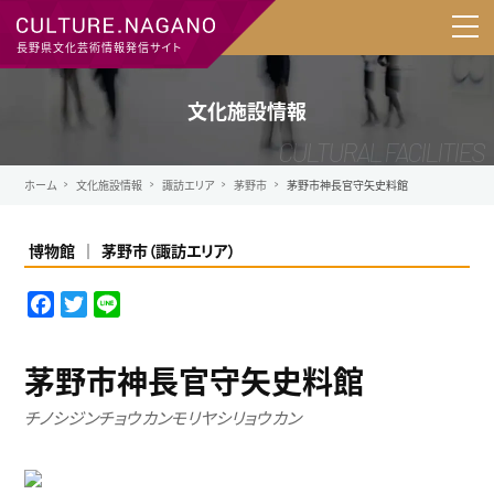
長野県文化芸術情報発信サイト
文化施設情報
ホーム
文化施設情報
諏訪エリア
茅野市
茅野市神長官守矢史料館
博物館
茅野市
（
諏訪エリア
）
F
T
L
a
w
i
c
i
n
茅野市神長官守矢史料館
e
t
e
b
t
チノシジンチョウカンモリヤシリョウカン
o
e
o
r
k