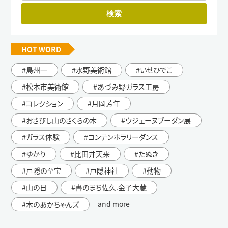
HOT WORD
島州一
水野美術館
いせひでこ
松本市美術館
あづみ野ガラス工房
コレクション
月岡芳年
おさびし山のさくらの木
ウジェーヌブーダン展
ガラス体験
コンテンポラリーダンス
ゆかり
比田井天来
たぬき
戸隠の至宝
戸隠神社
動物
山の日
書のまち佐久.金子大蔵
and more
木のあかちゃんズ