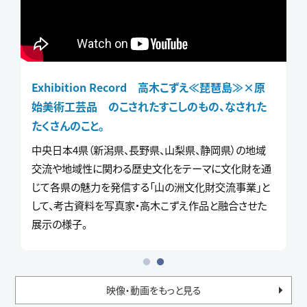
信州アーツカウンシル 2024 パレード ―ともにつ
Exhibition Record 高木こずえ≪琵琶島≫×原
くるムーブメント―【総集編】
始美術工芸品 のこされたすこしのもの、なされた
たくさんのこと。
2024年6月～翌年2月まで、各回にテーマを設け、伊那〜
諏訪〜上田〜南信州〜長野を移動し形を変えながら、
中央日本4県（新潟県、長野県、山梨県、静岡県）の地域
いろいろな方々と「ともに」つくった過程を10分にまとめ
交流や地域性に関わる歴史文化をテーマに文化財を通
た総集編。
じて各県の魅力を発信する「山の洲文化財交流事業」と
して、考古資料を写真家・高木こずえ作品と融合させた
展示の様子。
映像・動画をもっと見る