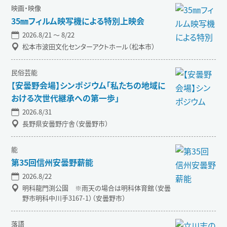
映画・映像
35㎜フィルム映写機による特別上映会
2026.8/21 〜 8/22
松本市波田文化センターアクトホール（松本市）
民俗芸能
【安曇野会場】シンポジウム「私たちの地域に
おける次世代継承への第一歩」
2026.8/31
長野県安曇野庁舎（安曇野市）
能
第35回信州安曇野薪能
2026.8/22
明科龍門渕公園 ※雨天の場合は明科体育館（安曇
野市明科中川手3167-1）（安曇野市）
落語