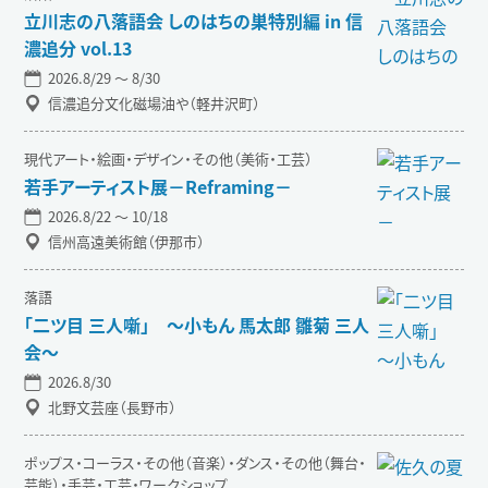
立川志の八落語会 しのはちの巣特別編 in 信
濃追分 vol.13
2026.8/29 〜 8/30
信濃追分文化磁場油や（軽井沢町）
現代アート・絵画・デザイン・その他（美術・工芸）
若手アーティスト展－Reframing－
2026.8/22 〜 10/18
信州高遠美術館（伊那市）
落語
「二ツ目 三人噺」 ～小もん 馬太郎 雛菊 三人
会～
2026.8/30
北野文芸座（長野市）
ポップス・コーラス・その他（音楽）・ダンス・その他（舞台・
芸能）・手芸・工芸・ワークショップ