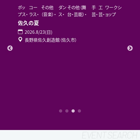
ポッ
コー
その他
ダン
その他（舞
手
工
ワークシ
プス
ラス
（音楽）
ス
台・芸能）
芸
芸
ョップ
佐久の夏
2026.8/23(日)
長野県佐久創造館（佐久市）