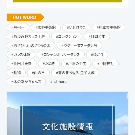
HOT WORD
島州一
水野美術館
いせひでこ
松本市美術館
あづみ野ガラス工房
コレクション
月岡芳年
おさびし山のさくらの木
ウジェーヌブーダン展
ガラス体験
コンテンポラリーダンス
ゆかり
比田井天来
たぬき
戸隠の至宝
戸隠神社
動物
山の日
書のまち佐久.金子大蔵
and more
木のあかちゃんズ