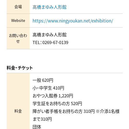
会場
高橋まゆみ人形館
Website
https://www.ningyoukan.net/exhibition/
高橋まゆみ人形館
お問い合わ
せ
TEL：
0269-67-0139
料金・チケット
一般 620円
⼩・中学⽣ 410円
おやつ⼊館券 1,220円
学⽣証をお持ちの⽅ 520円
料金
障がい者⼿帳をお持ちの⽅ 310円 ※介添1名様
まで310円
団体