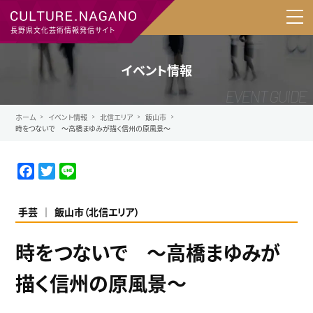
長野県文化芸術情報発信サイト
イベント情報
ホーム
イベント情報
北信エリア
飯山市
時をつないで ～高橋まゆみが描く信州の原風景～
F
T
L
a
w
i
c
i
n
手芸
飯山市
（
北信エリア
）
e
t
e
b
t
時をつないで ～高橋まゆみが
o
e
o
r
描く信州の原風景～
k