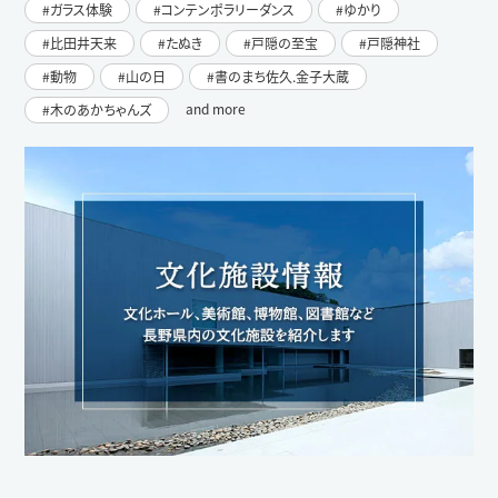
ガラス体験
コンテンポラリーダンス
ゆかり
比田井天来
たぬき
戸隠の至宝
戸隠神社
動物
山の日
書のまち佐久.金子大蔵
and more
木のあかちゃんズ