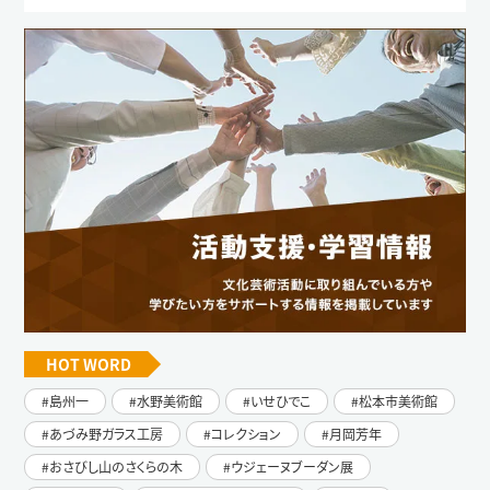
HOT WORD
島州一
水野美術館
いせひでこ
松本市美術館
あづみ野ガラス工房
コレクション
月岡芳年
おさびし山のさくらの木
ウジェーヌブーダン展