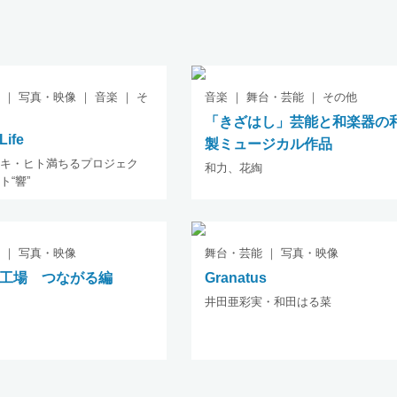
｜ 写真・映像 ｜ 音楽 ｜ そ
音楽 ｜ 舞台・芸能 ｜ その他
「きざはし」芸能と和楽器の
Life
製ミュージカル作品
キ・ヒト満ちるプロジェク
和力、花綯
ト“響”
 ｜ 写真・映像
舞台・芸能 ｜ 写真・映像
工場 つながる編
Granatus
井田亜彩実・和田はる菜