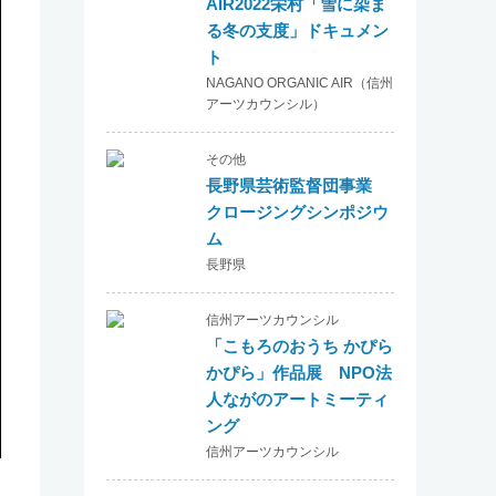
AIR2022栄村「雪に染ま
る冬の支度」ドキュメン
ト
NAGANO ORGANIC AIR（信州
アーツカウンシル）
その他
長野県芸術監督団事業
クロージングシンポジウ
ム
長野県
信州アーツカウンシル
「こもろのおうち かぴら
かぴら」作品展 NPO法
人ながのアートミーティ
ング
信州アーツカウンシル