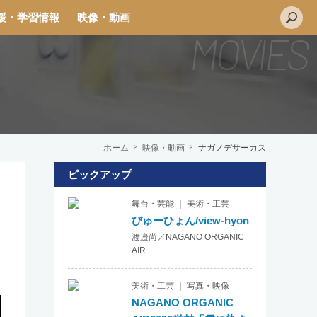
援・学習情報
映像・動画
ホーム
映像・動画
ナガノデサーカス
ピックアップ
L
舞台・芸能 ｜ 美術・工芸
i
びゅーひょん/view-hyon
n
渡邉尚／NAGANO ORGANIC
e
AIR
美術・工芸 ｜ 写真・映像
NAGANO ORGANIC