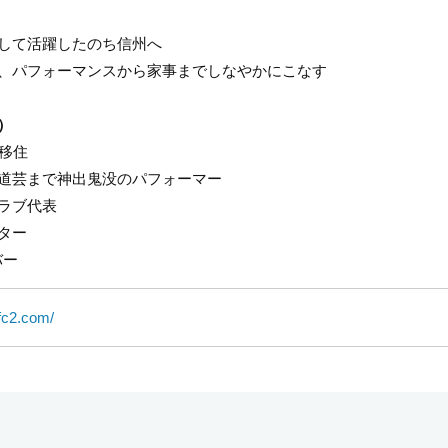
して活躍したのち信州へ
、パフォーマンスから家事までしなやかにこなす
）
移住
道芸まで神出鬼没のパフォーマー
ラブ代表
ター
バー
.fc2.com/