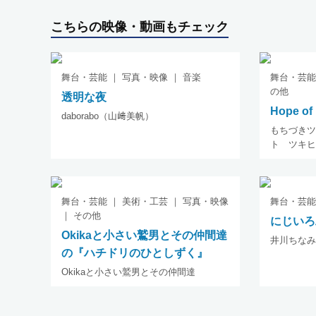
こちらの映像・動画もチェック
舞台・芸能 ｜ 写真・映像 ｜ 音楽
舞台・芸能 
の他
透明な夜
Hope of 
daborabo（山﨑美帆）
もちづきツ
ト ツキヒ
舞台・芸能 ｜ 美術・工芸 ｜ 写真・映像
舞台・芸能
｜ その他
にじいろ
Okikaと小さい鷲男とその仲間達
井川ちなみ
の『ハチドリのひとしずく』
Okikaと小さい鷲男とその仲間達