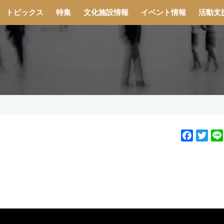
トピックス
特集
文化施設情報
イベント情報
活動支
F
T
a
w
c
i
e
t
b
t
o
e
o
r
k