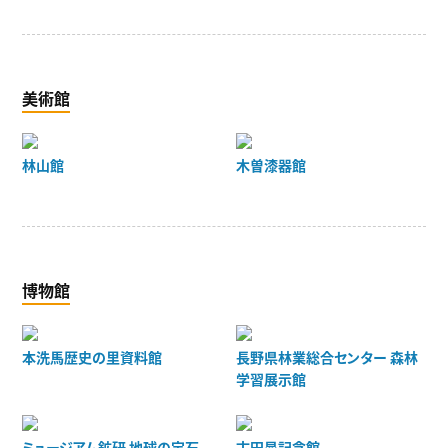
美術館
林山館
木曽漆器館
博物館
本洗馬歴史の里資料館
長野県林業総合センター 森林
学習展示館
ミュージアム鉱研 地球の宝石
古田晁記念館