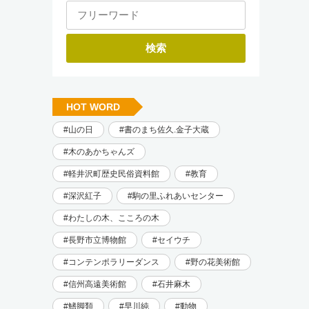
HOT WORD
山の日
書のまち佐久.金子大蔵
木のあかちゃんズ
軽井沢町歴史民俗資料館
教育
深沢紅子
駒の里ふれあいセンター
わたしの木、こころの木
長野市立博物館
セイウチ
コンテンポラリーダンス
野の花美術館
信州高遠美術館
石井麻木
鰭脚類
早川純
動物