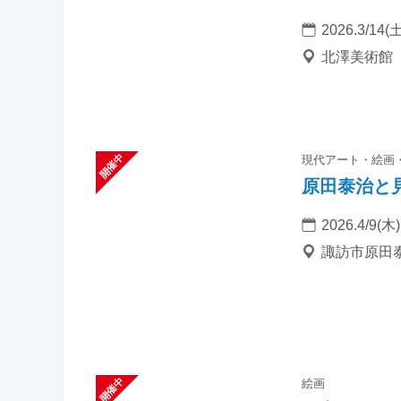
2026.3/14(土
北澤美術館
現代アート
絵画
原田泰治と
2026.4/9(木)
諏訪市原田
絵画