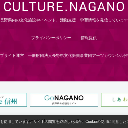
長野県内の文化施設やイベント、活動支援・学習情報を発信しています
プライバシーポリシー
情報提供
ブサイト運営：一般財団法人長野県文化振興事業団アーツカウンシル推
Copyright © Nagano Prefecture.
All rights reserved.
eを使用しています。サイトの閲覧を継続した場合、Cookieの使用に同意し