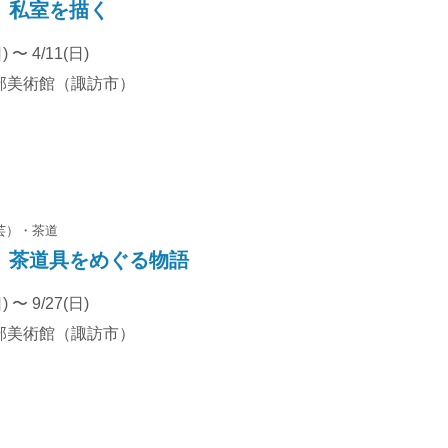
 私室を描く
) 〜 4/11(日)
部美術館（諏訪市）
芸）
茶道
 茶道具をめぐる物語
) 〜 9/27(日)
部美術館（諏訪市）