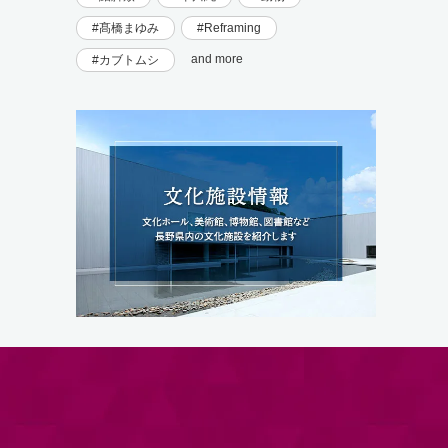
髙橋まゆみ
Reframing
and more
カブトムシ