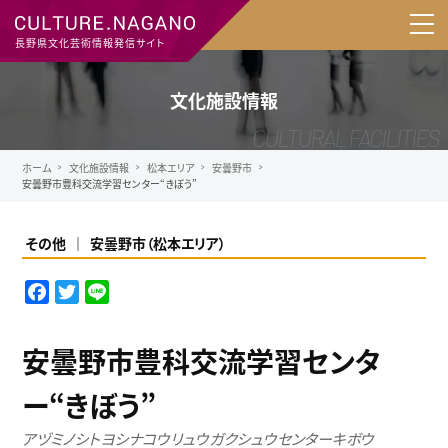
長野県文化芸術情報発信サイト
文化施設情報
ホーム
文化施設情報
松本エリア
安曇野市
安曇野市豊科交流学習センター“きぼう”
その他
安曇野市
（
松本エリア
）
F
T
L
a
w
i
c
i
n
安曇野市豊科交流学習センタ
e
t
e
b
t
ー“きぼう”
o
e
o
r
アヅミノシトヨシナコウリュウガクシュウセンターキボウ