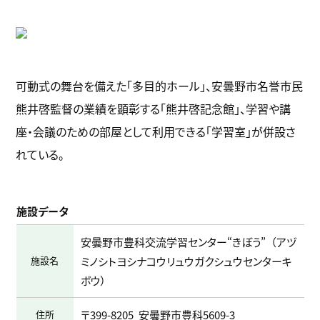
k
可動式の舞台を備えた「多目的ホール」、安曇野市名誉市民
熊井啓監督の業績を顕彰する「熊井啓記念館」、学習や講
座・会議のための部屋として利用できる「学習室」が併設さ
れている。
施設データ
安曇野市豊科交流学習センター“きぼう”
アヅ
施設名
ミノシトヨシナコウリュウガクシュウセンターキ
ボウ
住所
〒399-8205
安曇野市豊科5609-3