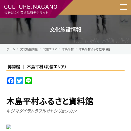
長野県文化芸術情報発信サイト
文化施設情報
ホーム
文化施設情報
北信エリア
木島平村
木島平村ふるさと資料館
博物館
木島平村
（
北信エリア
）
F
T
L
a
w
i
c
i
n
木島平村ふるさと資料館
e
t
e
b
t
キジマダイラムラフルサトシリョウカン
o
e
o
r
k