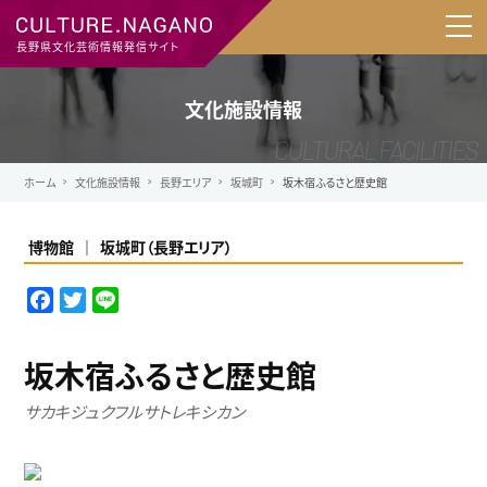
長野県文化芸術情報発信サイト
文化施設情報
ホーム
文化施設情報
長野エリア
坂城町
坂木宿ふるさと歴史館
博物館
坂城町
（
長野エリア
）
F
T
L
a
w
i
c
i
n
坂木宿ふるさと歴史館
e
t
e
b
t
サカキジュクフルサトレキシカン
o
e
o
r
k