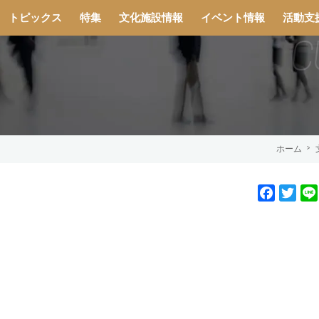
トピックス
特集
文化施設情報
イベント情報
活動支
ホーム
F
T
a
w
c
i
e
t
b
t
o
e
o
r
k