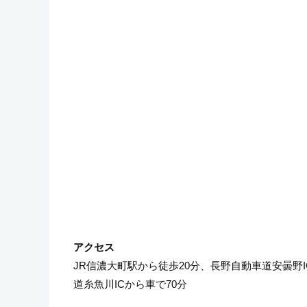
JR信濃大町駅から徒歩20分、長野自動車道安曇野I
道糸魚川ICから車で70分