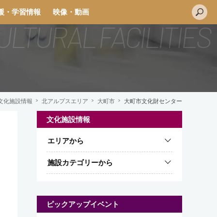
援・学習情報
映像・動画
文化施設情報
北アルプスエリア
大町市
大町市文化財センター
文化施設情報
L
エリアから
i
n
施設カテゴリーから
e
ピックアップイベント